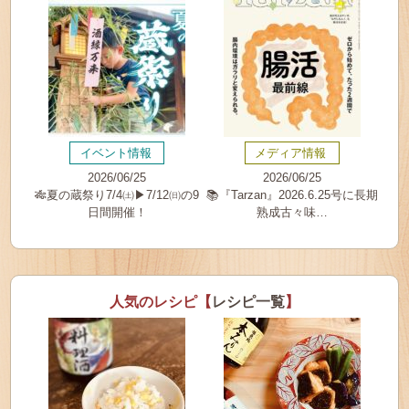
イベント情報
メディア情報
2026/06/25
2026/06/25
🎋夏の蔵祭り7/4㈯▶7/12㈰の9
📚『Tarzan』2026.6.25号に長期
日間開催！
熟成古々味…
人気のレシピ【
レシピ一覧
】