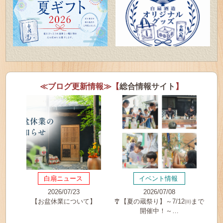
≪ブログ更新情報≫【
総合情報サイト
】
白扇ニュース
イベント情報
2026/07/23
2026/07/08
【お盆休業について】
🎐【夏の蔵祭り】～7/12㈰まで
開催中！～…