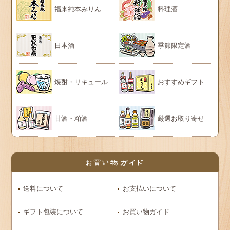
福来純本みりん
料理酒
日本酒
季節限定酒
焼酎・リキュール
おすすめギフト
甘酒・粕酒
厳選お取り寄せ
送料について
お支払いについて
ギフト包装について
お買い物ガイド