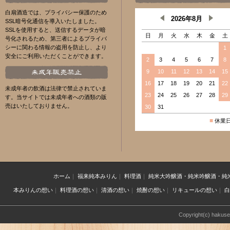
白扇酒造では、プライバシー保護のため
2026年8月
SSL暗号化通信を導入いたしました。
SSLを使用すると、送信するデータが暗
日
月
火
水
木
金
土
号化されるため、第三者によるプライバ
シーに関わる情報の盗用を防止し、より
1
安全にご利用いただくことができます。
2
3
4
5
6
7
8
9
10
11
12
13
14
15
16
17
18
19
20
21
22
未成年者の飲酒は法律で禁止されていま
23
24
25
26
27
28
29
す。当サイトでは未成年者への酒類の販
売はいたしておりません。
30
31
■
休業
ホーム
｜
福来純本みりん
｜
料理酒
｜
純米大吟醸酒・純米吟醸酒・純
本みりんの想い
｜
料理酒の想い
｜
清酒の想い
｜
焼酎の想い
｜
リキュールの想い
｜
白
Copyright(c) hakuse