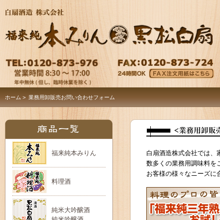
ホーム
> 業務用卸販売お問い合わせフォーム
福来純本みりん
白扇酒造株式会社では、
数多くの業務用調味料を
お客様の様々なニーズに
料理酒
純米大吟醸酒
純米吟醸酒