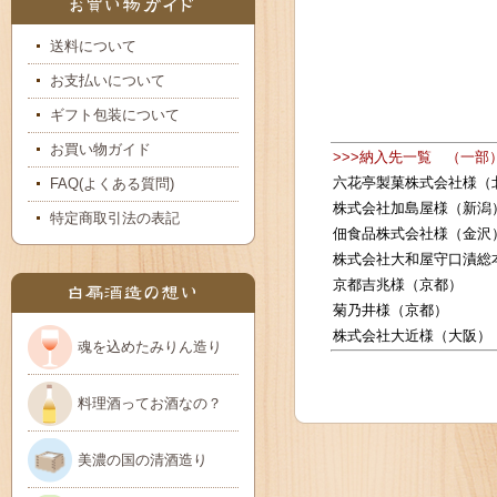
送料について
お支払いについて
ギフト包装について
お買い物ガイド
>>>納入先一覧 （一部
六花亭製菓株式会社様（
FAQ(よくある質問)
株式会社加島屋様（新潟
特定商取引法の表記
佃食品株式会社様（金沢
株式会社大和屋守口漬総
京都吉兆様（京都）
菊乃井様（京都）
株式会社大近様（大阪）
魂を込めたみりん造り
料理酒ってお酒なの？
美濃の国の清酒造り