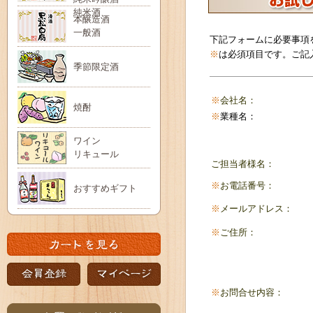
純米酒
本醸造酒
一般酒
下記フォームに必要事項
※
は必須項目です。ご記
季節限定酒
※
会社名：
焼酎
※
業種名：
ワイン
リキュール
ご担当者様名：
※
お電話番号：
おすすめギフト
※
メールアドレス：
※
ご住所：
※
お問合せ内容：