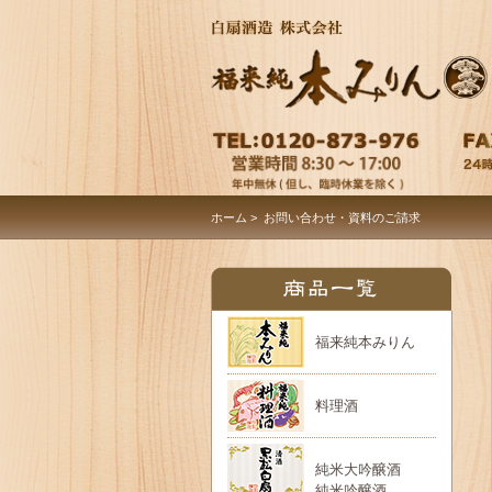
ホーム
> お問い合わせ・資料のご請求
福来純本みりん
料理酒
純米大吟醸酒
純米吟醸酒