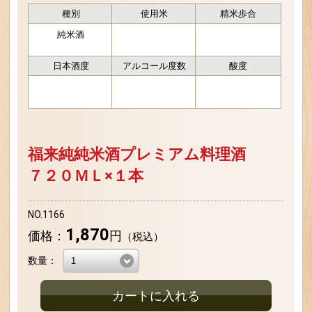
種別
使用米
精米歩合
純米酒
日本酒度
アルコール度数
酸度
福来純純米酒プレミアム料理酒
７２０ＭＬ×１本
NO.1166
1,870
価格：
円
（税込）
数量：
カートに入れる