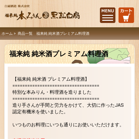
ホーム
> 商品一覧 福来純 純米酒プレミアム料理酒
福来純 純米酒プレミアム料理酒
【福来純 純米酒 プレミアム料理酒】
===================================
特別な本みりん・料理酒を造りました
===================================
造り手さんが手間と労力をかけて、大切に作ったJAS
認定有機米を使いました。
いつものお料理にいつも通りにお使いいただけます。