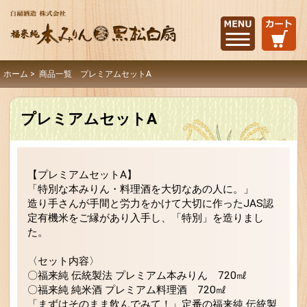
ホーム
> 商品一覧 プレミアムセットA
プレミアムセットA
【プレミアムセットA】
「特別な本みりん・料理酒を大切なあの人に。」
造り手さんが手間と労力をかけて大切に作ったJAS認
定有機米をご縁があり入手し、「特別」を造りまし
た。
〈セット内容〉
〇福来純 伝統製法 プレミアム本みりん 720㎖
〇福来純 純米酒 プレミアム料理酒 720㎖
「まずはそのまま飲んでみて！」定番の福来純 伝統製