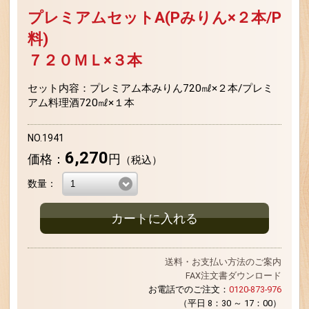
プレミアムセットA(Pみりん×２本/P
料)
７２０ＭＬ×３本
セット内容：プレミアム本みりん720㎖×２本/プレミ
アム料理酒720㎖×１本
NO.1941
6,270
価格：
円
（税込）
数量：
カートに入れる
送料・お支払い方法のご案内
FAX注文書ダウンロード
お電話でのご注文：
0120-873-976
（平日 8：30 ～ 17：00）