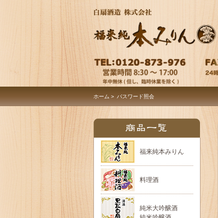
ホーム
> パスワード照会
福来純本みりん
料理酒
純米大吟醸酒
純米吟醸酒