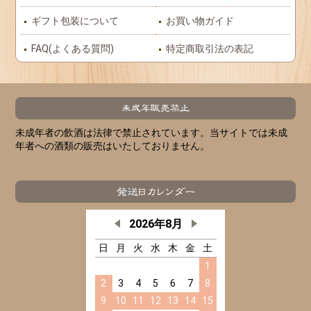
ギフト包装について
お買い物ガイド
FAQ(よくある質問)
特定商取引法の表記
未成年者の飲酒は法律で禁止されています。当サイトでは未成
年者への酒類の販売はいたしておりません。
2026年8月
日
月
火
水
木
金
土
1
2
3
4
5
6
7
8
9
10
11
12
13
14
15