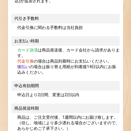
込)が追加されます。
代引き手数料
代金引換に関わる手数料は当社負担
お支払い時期
カード決済
は商品発送後、カード会社から請求がありま
す。
代金引換
の場合は商品到着時にお支払いください。
後払い
の場合は振り替え用紙が到着後14日以内にお振
込みください。
申込有効期間
申込日より2日間、変更は2日以内
商品発送時期
商品は、ご注文受付後、1週間以内にお届け致します。
（但し、地域により多少遅れる場合がございますので、
あらかじめご了承下さい。）