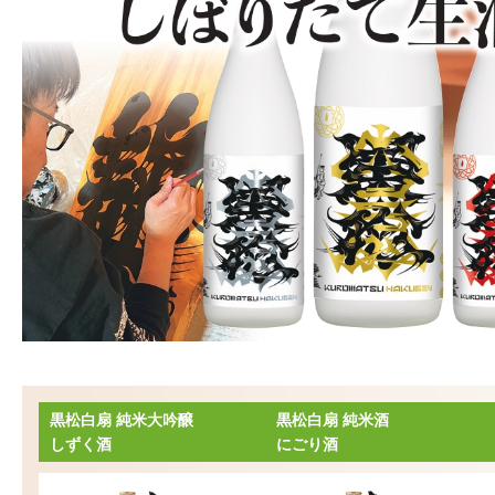
黒松白扇 純米大吟醸
黒松白扇 純米酒
しずく酒
にごり酒