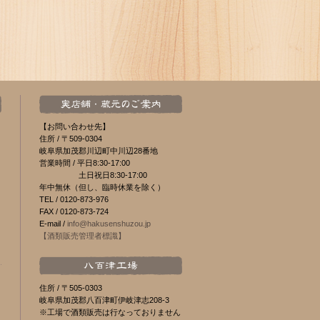
【お問い合わせ先】
住所 /
〒509-0304
岐阜県加茂郡川辺町中川辺28番地
営業時間 /
平日8:30-17:00
土日祝日8:30-17:00
年中無休（但し、臨時休業を除く）
TEL /
0120-873-976
FAX /
0120-873-724
E-mail /
info@hakusenshuzou.jp
【酒類販売管理者標識】
住所 /
〒505-0303
岐阜県加茂郡八百津町伊岐津志208-3
※工場で酒類販売は行なっておりません