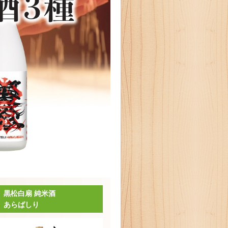
黒松白扇 純米酒
あらばしり