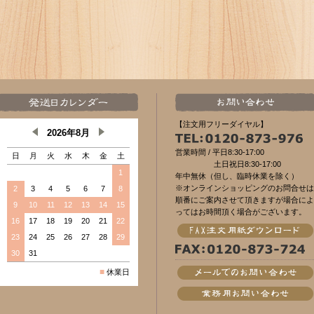
【注文用フリーダイヤル】
2026年8月
営業時間 /
平日8:30-17:00
日
月
火
水
木
金
土
土日祝日8:30-17:00
1
年中無休（但し、臨時休業を除く）
※オンラインショッピングのお問合せは
2
3
4
5
6
7
8
順番にご案内させて頂きますが場合によ
9
10
11
12
13
14
15
ってはお時間頂く場合がございます。
16
17
18
19
20
21
22
23
24
25
26
27
28
29
30
31
■
休業日