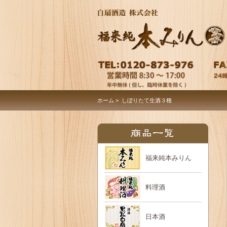
ホーム
> しぼりたて生酒３種
福来純本みりん
料理酒
日本酒