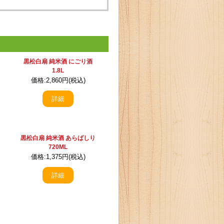
黒松白扇 純米酒 にごり酒
1.8L
価格:2,860円(税込)
詳細
黒松白扇 純米酒 あらばしり
720ML
価格:1,375円(税込)
詳細