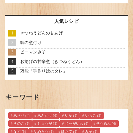
人気レシピ
きつねうどんの甘あげ
鯛の煮付け
ピーマンみそ
お揚げの甘辛煮（きつねうどん）
万能「手作り鰻のタレ」
キーワード
あさり
あんかけ
いか
いちご
(4)
(6)
(3)
(3)
きのこ
しょうが
じゃがいも
そうめん
(6)
(3)
(6)
(4)
なす
なめろう
ほたて
みそ
(6)
(3)
(5)
(3)