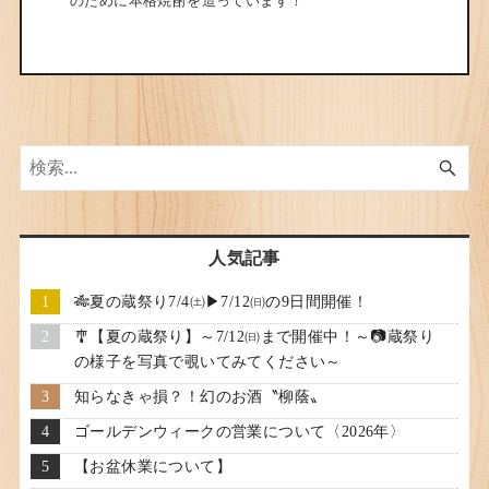
のために本格焼酎を造っています！
人気記事
🎋夏の蔵祭り7/4㈯▶7/12㈰の9日間開催！
🎐【夏の蔵祭り】～7/12㈰まで開催中！～📷蔵祭り
の様子を写真で覗いてみてください～
知らなきゃ損？！幻のお酒〝柳蔭〟
ゴールデンウィークの営業について〈2026年〉
【お盆休業について】