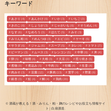
キーワード
あさり
あんかけ
いか
いちご
(4)
(6)
(3)
(3)
きのこ
しょうが
じゃがいも
そうめん
(6)
(3)
(6)
(4)
なす
なめろう
ほたて
みそ
(6)
(3)
(5)
(3)
みりん粕
めんつゆ
エビ
ケーキ
(4)
(3)
(10)
(5)
サラダ
ジャム
スープ
タレ
トマト
(6)
(6)
(5)
(4)
(7)
ピーマン
ムース
レンコン
中華
丼
(3)
(3)
(5)
(6)
(4)
卵
味噌
大根
大豆
照り焼き
(5)
(4)
(3)
(3)
(5)
煮物
煮込み
牛肉
牡蠣
生姜
(9)
(5)
(5)
(4)
(4)
肉みそ
豆腐
豚肉
里芋
野菜
(3)
(12)
(13)
(4)
(6)
銀杏
鮭
鯛
鶏肉
(3)
(4)
(4)
(20)
© 酒蔵が教える！酒・みりん・粕・麹のレシピやお役立ち情報サイ
ト | 白扇酒造.