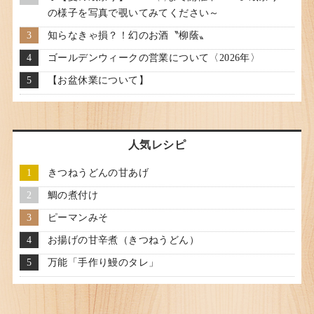
の様子を写真で覗いてみてください～
知らなきゃ損？！幻のお酒〝柳蔭〟
ゴールデンウィークの営業について〈2026年〉
【お盆休業について】
人気レシピ
きつねうどんの甘あげ
鯛の煮付け
ピーマンみそ
お揚げの甘辛煮（きつねうどん）
万能「手作り鰻のタレ」