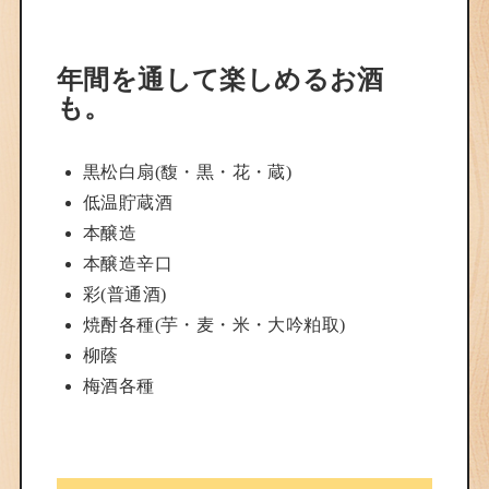
年間を通して楽しめるお酒
も。
黒松白扇(馥・黒・花・蔵)
低温貯蔵酒
本醸造
本醸造辛口
彩(普通酒)
焼酎各種(芋・麦・米・大吟粕取)
柳蔭
梅酒各種