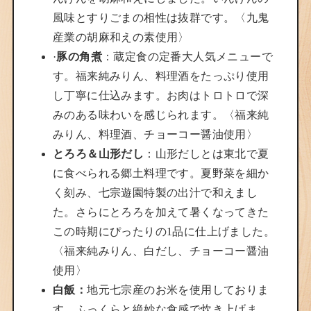
風味とすりごまの相性は抜群です。〈九鬼
産業の胡麻和えの素使用〉
·
豚の角煮
：蔵定食の定番大人気メニューで
す。福来純みりん、料理酒をたっぷり使用
し丁寧に仕込みます。お肉はトロトロで深
みのある味わいを感じられます。〈福来純
みりん、料理酒、チョーコー醤油使用〉
とろろ＆山形だし
：山形だしとは東北で夏
に食べられる郷土料理です。夏野菜を細か
く刻み、七宗遊園特製の出汁で和えまし
た。さらにとろろを加えて暑くなってきた
この時期にぴったりの1品に仕上げました。
〈福来純みりん、白だし、チョーコー醤油
使用〉
白飯：
地元七宗産のお米を使用しておりま
す。ふっくらと絶妙な食感で炊き上げま