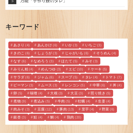
万能「手作り鰻のタレ」
キーワード
あさり
あんかけ
いか
いちご
(4)
(6)
(3)
(3)
きのこ
しょうが
じゃがいも
そうめん
(6)
(3)
(6)
(4)
なす
なめろう
ほたて
みそ
(6)
(3)
(5)
(3)
みりん粕
めんつゆ
エビ
ケーキ
(4)
(3)
(10)
(5)
サラダ
ジャム
スープ
タレ
トマト
(6)
(6)
(5)
(4)
(7)
ピーマン
ムース
レンコン
中華
丼
(3)
(3)
(5)
(6)
(4)
卵
味噌
大根
大豆
照り焼き
(5)
(4)
(3)
(3)
(5)
煮物
煮込み
牛肉
牡蠣
生姜
(9)
(5)
(5)
(4)
(4)
肉みそ
豆腐
豚肉
里芋
野菜
(3)
(12)
(13)
(4)
(6)
銀杏
鮭
鯛
鶏肉
(3)
(4)
(4)
(20)