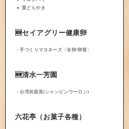
栗どらやき
🆕セイアグリー健康卵
・手づくりマヨネーズ〈全卵/卵黄〉
🆕清水一芳園
・台湾烏龍茶(シャンピンウーロン)
六花亭（お菓子各種）