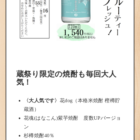
蔵祭り限定の焼酎も毎回大人
気！
〈大人気です〉
花dog（本格米焼酎 樫樽貯
蔵酒）
花魂(はなこん)紫芋焼酎 度数UPバージョ
ン
杉樽焼酎40％