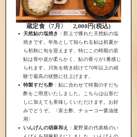
蔵定食〈7月〉 2,000円(税込)
天然鮎の塩焼き
：郡上で獲れた天然鮎の塩
焼きです。年魚として知られる鮎は初夏か
ら初秋に旬を迎えます。特にこの時期の若
鮎は骨や皮が柔らかく、鮎の香りが1番感じ
られます。川魚を焼き続けて70年以上の経
験で最高の状態に仕上げます。
特製すだち酢
：鮎に合わせて特製のすだち
酢をご用意いたしました。こちらは山形だ
しに加えても美味しくいただけます。お好
みでどうぞ。〈富士酢、チョーコー醤油使
用〉
いんげんの胡麻和え
：夏野菜の代表格のい
んげんを胡麻和えにしました。いんげんの