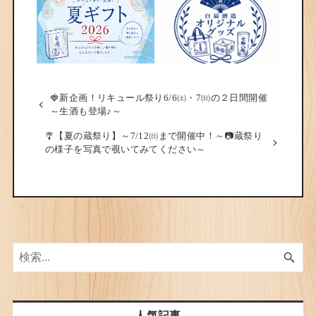
🍓新企画！リキュール祭り6/6㈯・7㈰の２日間開催
～生酒も登場♪～
🎐【夏の蔵祭り】～7/12㈰まで開催中！～📷蔵祭り
の様子を写真で覗いてみてください～
人気記事