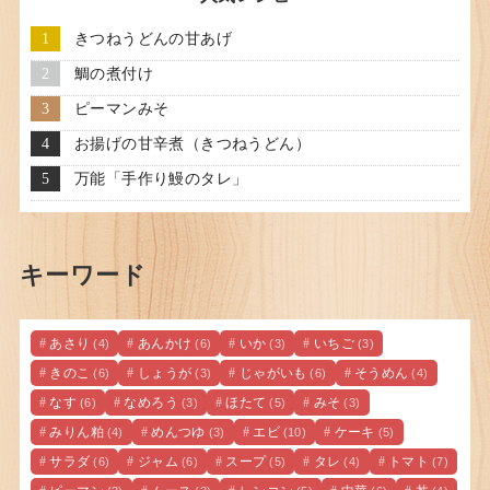
きつねうどんの甘あげ
鯛の煮付け
ピーマンみそ
お揚げの甘辛煮（きつねうどん）
万能「手作り鰻のタレ」
キーワード
あさり
あんかけ
いか
いちご
(4)
(6)
(3)
(3)
きのこ
しょうが
じゃがいも
そうめん
(6)
(3)
(6)
(4)
なす
なめろう
ほたて
みそ
(6)
(3)
(5)
(3)
みりん粕
めんつゆ
エビ
ケーキ
(4)
(3)
(10)
(5)
サラダ
ジャム
スープ
タレ
トマト
(6)
(6)
(5)
(4)
(7)