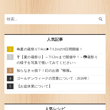
人気記事
🎋夏の蔵祭り7/4㈯▶7/12㈰の9日間開催！
🎐【夏の蔵祭り】～7/12㈰まで開催中！～📷蔵祭り
の様子を写真で覗いてみてください～
知らなきゃ損？！幻のお酒〝柳蔭〟
ゴールデンウィークの営業について〈2026年〉
【お盆休業について】
人気レシピ