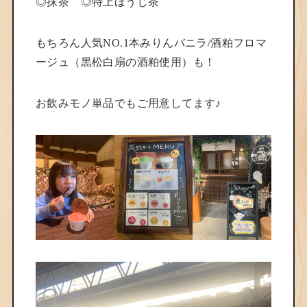
◎抹茶 ◎特上ほうじ茶
もちろん人気NO.1本みりんバニラ/酒粕フロマ
ージュ（黒松白扇の酒粕使用）も！
お飲みモノ単品でもご用意してます♪