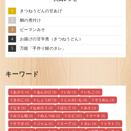
きつねうどんの甘あげ
鯛の煮付け
ピーマンみそ
お揚げの甘辛煮（きつねうどん）
万能「手作り鰻のタレ」
キーワード
あさり
あんかけ
いか
いちご
(4)
(6)
(3)
(3)
きのこ
しょうが
じゃがいも
そうめん
(6)
(3)
(6)
(4)
なす
なめろう
ほたて
みそ
(6)
(3)
(5)
(3)
みりん粕
めんつゆ
エビ
ケーキ
(4)
(3)
(10)
(5)
サラダ
ジャム
スープ
タレ
トマト
(6)
(6)
(5)
(4)
(7)