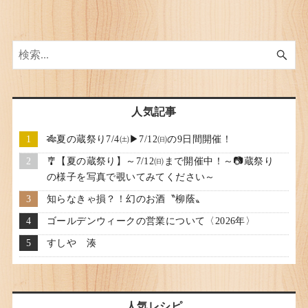
人気記事
🎋夏の蔵祭り7/4㈯▶7/12㈰の9日間開催！
🎐【夏の蔵祭り】～7/12㈰まで開催中！～📷蔵祭り
の様子を写真で覗いてみてください～
知らなきゃ損？！幻のお酒〝柳蔭〟
ゴールデンウィークの営業について〈2026年〉
すしや 湊
人気レシピ