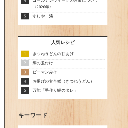
ゴールデンウィークの営業について
〈2026年〉
すしや 湊
人気レシピ
きつねうどんの甘あげ
鯛の煮付け
ピーマンみそ
お揚げの甘辛煮（きつねうどん）
万能「手作り鰻のタレ」
キーワード