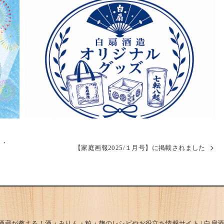
）・
【家庭画報2025/１月号】に掲載されました
 酒蔵が教える！酒・みりん・粕・麹のレシピやお役立ち情報サイト | 白扇酒