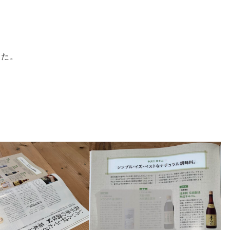
した。
。