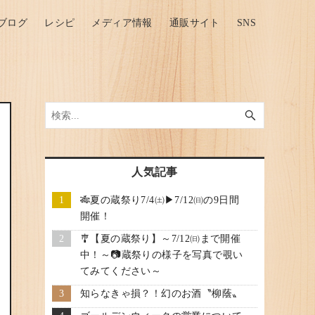
ブログ
レシピ
メディア情報
通販サイト
SNS
人気記事
🎋夏の蔵祭り7/4㈯▶7/12㈰の9日間
開催！
🎐【夏の蔵祭り】～7/12㈰まで開催
中！～📷蔵祭りの様子を写真で覗い
てみてください～
知らなきゃ損？！幻のお酒〝柳蔭〟