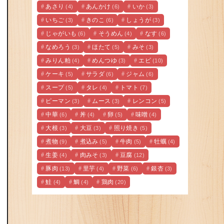
あさり
あんかけ
いか
(4)
(6)
(3)
いちご
きのこ
しょうが
(3)
(6)
(3)
じゃがいも
そうめん
なす
(6)
(4)
(6)
なめろう
ほたて
みそ
(3)
(5)
(3)
みりん粕
めんつゆ
エビ
(4)
(3)
(10)
ケーキ
サラダ
ジャム
(5)
(6)
(6)
スープ
タレ
トマト
(5)
(4)
(7)
ピーマン
ムース
レンコン
(3)
(3)
(5)
中華
丼
卵
味噌
(6)
(4)
(5)
(4)
大根
大豆
照り焼き
(3)
(3)
(5)
煮物
煮込み
牛肉
牡蠣
(9)
(5)
(5)
(4)
生姜
肉みそ
豆腐
(4)
(3)
(12)
豚肉
里芋
野菜
銀杏
(13)
(4)
(6)
(3)
鮭
鯛
鶏肉
(4)
(4)
(20)