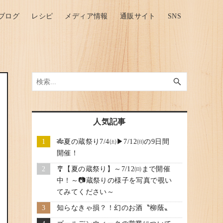
ブログ
レシピ
メディア情報
通販サイト
SNS
人気記事
🎋夏の蔵祭り7/4㈯▶7/12㈰の9日間
開催！
🎐【夏の蔵祭り】～7/12㈰まで開催
中！～📷蔵祭りの様子を写真で覗い
てみてください～
知らなきゃ損？！幻のお酒〝柳蔭〟