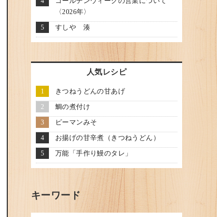
ゴールデンウィークの営業について
〈2026年〉
すしや 湊
人気レシピ
きつねうどんの甘あげ
鯛の煮付け
ピーマンみそ
お揚げの甘辛煮（きつねうどん）
万能「手作り鰻のタレ」
キーワード