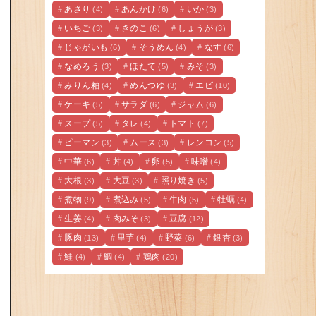
あさり
あんかけ
いか
(4)
(6)
(3)
いちご
きのこ
しょうが
(3)
(6)
(3)
じゃがいも
そうめん
なす
(6)
(4)
(6)
なめろう
ほたて
みそ
(3)
(5)
(3)
みりん粕
めんつゆ
エビ
(4)
(3)
(10)
ケーキ
サラダ
ジャム
(5)
(6)
(6)
スープ
タレ
トマト
(5)
(4)
(7)
ピーマン
ムース
レンコン
(3)
(3)
(5)
中華
丼
卵
味噌
(6)
(4)
(5)
(4)
大根
大豆
照り焼き
(3)
(3)
(5)
煮物
煮込み
牛肉
牡蠣
(9)
(5)
(5)
(4)
生姜
肉みそ
豆腐
(4)
(3)
(12)
豚肉
里芋
野菜
銀杏
(13)
(4)
(6)
(3)
鮭
鯛
鶏肉
(4)
(4)
(20)