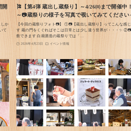
間開
🎏【第4弾 蔵出し蔵祭り】～4/26㈰まで開催中
～📷蔵祭りの様子を写真で覗いてみてください
にしか
【今回の蔵祭りフォト📷】 ①📷【蔵出し蔵祭り】ってこんな感
いて
す 蔵の門をくぐればそこは日常とは少し違う世界が・・・✨ ②
飲できます 白扇酒造の蔵祭りでは「…
2026年4月23日
イベント情報