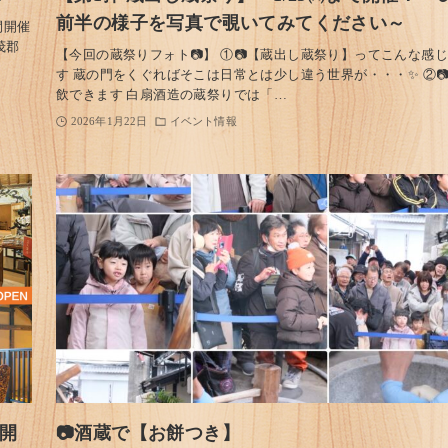
前半の様子を写真で覗いてみてください～
間開催
茂郡
【今回の蔵祭りフォト📷】 ①📷【蔵出し蔵祭り】ってこんな感
す 蔵の門をくぐればそこは日常とは少し違う世界が・・・✨ ②
飲できます 白扇酒造の蔵祭りでは「…
2026年1月22日
イベント情報
間開
📷酒蔵で【お餅つき】