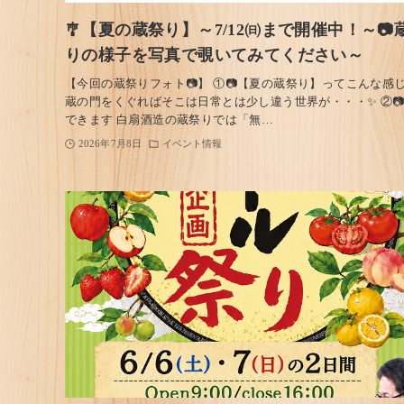
🎐【夏の蔵祭り】～7/12㈰まで開催中！～📷
りの様子を写真で覗いてみてください～
【今回の蔵祭りフォト📷】 ①📷【夏の蔵祭り】ってこんな感
蔵の門をくぐればそこは日常とは少し違う世界が・・・✨ ②
できます 白扇酒造の蔵祭りでは「無…
2026年7月8日
イベント情報