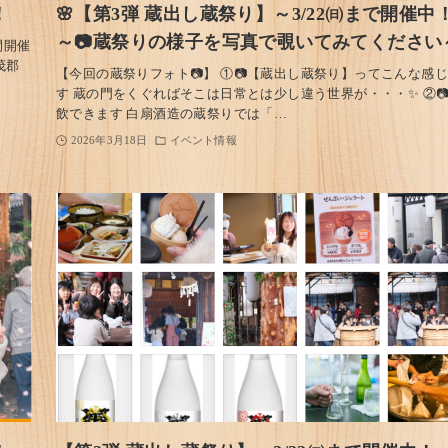
！
🌸【第3弾 蔵出し蔵祭り】～3/22㈰まで開催中
～📷蔵祭りの様子を写真で覗いてみてください
間開催
茂郡
【今回の蔵祭りフォト📷】 ①📷【蔵出し蔵祭り】ってこんな感
す 蔵の門をくぐればそこは日常とは少し違う世界が・・・✨ ②
飲できます 白扇酒造の蔵祭りでは「…
2026年3月18日
イベント情報