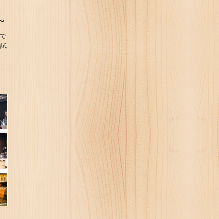
！
～
じで
試