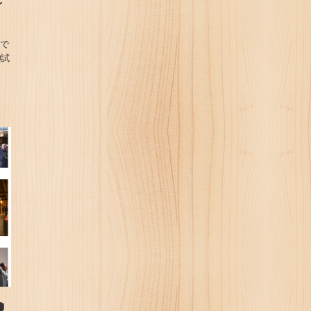
～
じで
試
