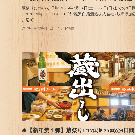
蔵祭りについて 日時 2026年2月14日(土)～22日(日)までの9日
OPEN：9時 CLOSE：16時 場所 白扇酒造株式会社 (岐阜県加
川辺町…
2026年2月6日
イベント情報
🎍【新年第１弾】蔵祭り1/17㈯▶25㈰の9日