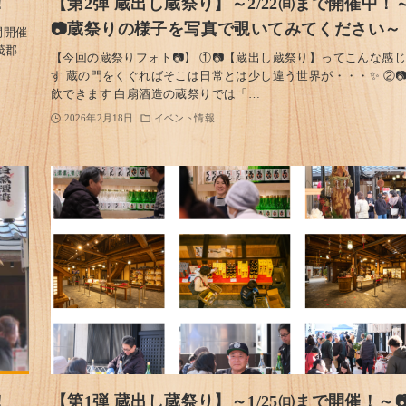
！
【第2弾 蔵出し蔵祭り】～2/22㈰まで開催中！
📷蔵祭りの様子を写真で覗いてみてください～
間開催
茂郡
【今回の蔵祭りフォト📷】 ①📷【蔵出し蔵祭り】ってこんな感
す 蔵の門をくぐればそこは日常とは少し違う世界が・・・✨ ②
飲できます 白扇酒造の蔵祭りでは「…
2026年2月18日
イベント情報
！
【第1弾 蔵出し蔵祭り】～1/25㈰まで開催！～