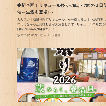
🍓新企画！リキュール祭り6/6㈯・7㈰の２日
催～生酒も登場♪～
大人気の「蔵祭り限定リキュール」を一挙大放出！ あの時期
味わえなかった美味しさが大集合します♪ リキュール祭りにつ
日時 2026年6月6日(土)・7…
2026年5月27日
イベント情報