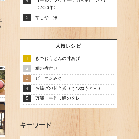
ゴールデンウィークの営業について
〈2026年〉
すしや 湊
催
郡
人気レシピ
きつねうどんの甘あげ
鯛の煮付け
ピーマンみそ
お揚げの甘辛煮（きつねうどん）
万能「手作り鰻のタレ」
キーワード