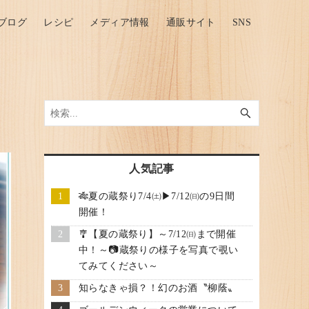
ブログ
レシピ
メディア情報
通販サイト
SNS
人気記事
🎋夏の蔵祭り7/4㈯▶7/12㈰の9日間
開催！
🎐【夏の蔵祭り】～7/12㈰まで開催
中！～📷蔵祭りの様子を写真で覗い
てみてください～
知らなきゃ損？！幻のお酒〝柳蔭〟