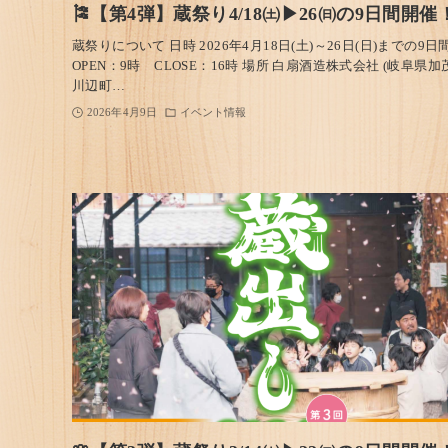
🎏【第4弾】蔵祭り4/18㈯▶26㈰の9日間開催
蔵祭りについて 日時 2026年4月18日(土)～26日(日)までの9日
OPEN：9時 CLOSE：16時 場所 白扇酒造株式会社 (岐阜県加
川辺町…
2026年4月9日
イベント情報