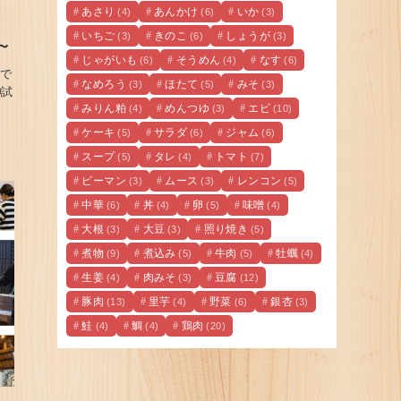
あさり
あんかけ
いか
(4)
(6)
(3)
！
いちご
きのこ
しょうが
(3)
(6)
(3)
～
じゃがいも
そうめん
なす
(6)
(4)
(6)
じで
なめろう
ほたて
みそ
(3)
(5)
(3)
試
みりん粕
めんつゆ
エビ
(4)
(3)
(10)
ケーキ
サラダ
ジャム
(5)
(6)
(6)
スープ
タレ
トマト
(5)
(4)
(7)
ピーマン
ムース
レンコン
(3)
(3)
(5)
中華
丼
卵
味噌
(6)
(4)
(5)
(4)
大根
大豆
照り焼き
(3)
(3)
(5)
煮物
煮込み
牛肉
牡蠣
(9)
(5)
(5)
(4)
生姜
肉みそ
豆腐
(4)
(3)
(12)
豚肉
里芋
野菜
銀杏
(13)
(4)
(6)
(3)
鮭
鯛
鶏肉
(4)
(4)
(20)