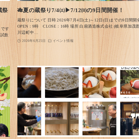
蔵祭
🎋夏の蔵祭り7/4㈯▶7/12㈰の9日間開催！
蔵祭りについて 日時 2026年7月4日(土)～12日(日)までの9日間開
OPEN：9時 CLOSE：16時 場所 白扇酒造株式会社 (岐阜県加茂
じです
川辺町中…
試飲
2026年6月25日
イベント情報