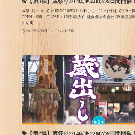
🌸【第3弾】蔵祭り3/14㈯▶22㈰の9日間開催
蔵祭りについて 日時 2026年3月14日(土)～22日(日)までの9日
OPEN：9時 CLOSE：16時 場所 白扇酒造株式会社 (岐阜県加
川辺町…
2026年3月5日
イベント情報
💝【第2弾】蔵祭り2/14㈯▶22㈰の9日間開催