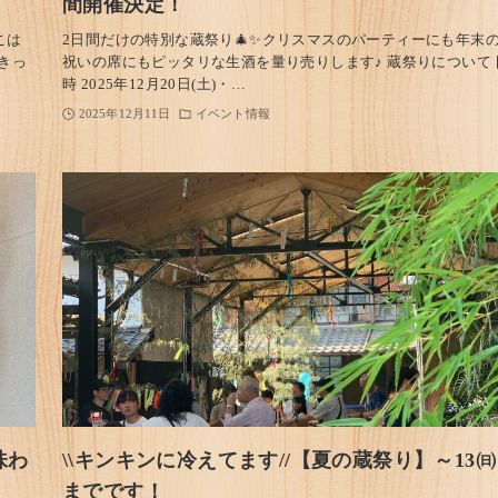
間開催決定！
こは
2日間だけの特別な蔵祭り🎄✨クリスマスのパーティーにも年末
きっ
祝いの席にもピッタリな生酒を量り売りします♪ 蔵祭りについて 
時 2025年12月20日(土)・…
2025年12月11日
イベント情報
味わ
\\キンキンに冷えてます//【夏の蔵祭り】～13㈰
までです！