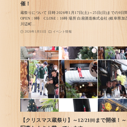
催！
蔵祭りについて 日時 2026年1月17日(土)～25日(日)までの9日
OPEN：9時 CLOSE：16時 場所 白扇酒造株式会社 (岐阜県加
川辺町…
2026年1月11日
イベント情報
【クリスマス蔵祭り】～12/21㈰まで開催！～