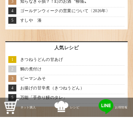
知らなきゃ損？！幻のお酒〝柳蔭〟
ゴールデンウィークの営業について〈2026年〉
すしや 湊
人気レシピ
きつねうどんの甘あげ
鯛の煮付け
ピーマンみそ
お揚げの甘辛煮（きつねうどん）
万能「手作り鰻のタレ」
ネット購入
レシピ
お得情報
キーワード