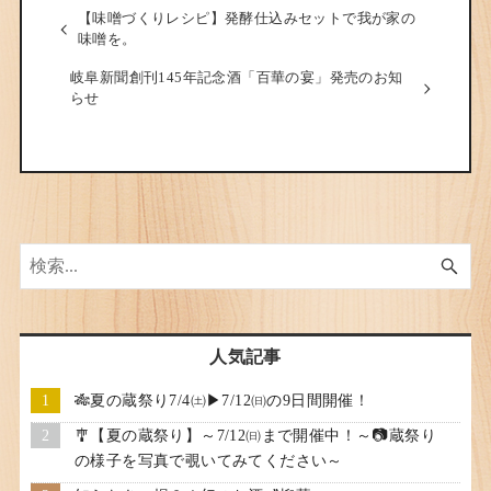
【味噌づくりレシピ】発酵仕込みセットで我が家の
味噌を。
岐阜新聞創刊145年記念酒「百華の宴」発売のお知
らせ
人気記事
🎋夏の蔵祭り7/4㈯▶7/12㈰の9日間開催！
🎐【夏の蔵祭り】～7/12㈰まで開催中！～📷蔵祭り
の様子を写真で覗いてみてください～