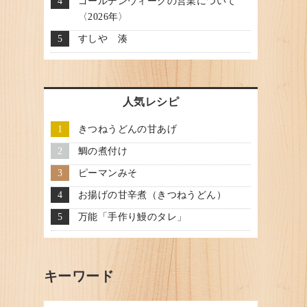
ゴールデンウィークの営業について
〈2026年〉
すしや 湊
人気レシピ
きつねうどんの甘あげ
鯛の煮付け
ピーマンみそ
お揚げの甘辛煮（きつねうどん）
万能「手作り鰻のタレ」
キーワード