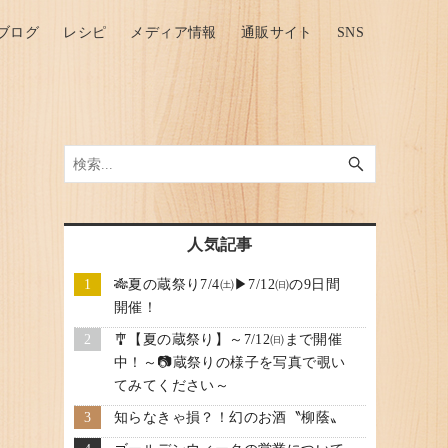
ブログ
レシピ
メディア情報
通販サイト
SNS
人気記事
🎋夏の蔵祭り7/4㈯▶7/12㈰の9日間
開催！
🎐【夏の蔵祭り】～7/12㈰まで開催
中！～📷蔵祭りの様子を写真で覗い
てみてください～
知らなきゃ損？！幻のお酒〝柳蔭〟