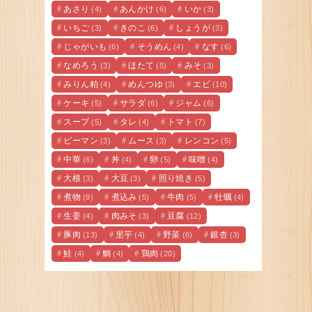
あさり
あんかけ
いか
(4)
(6)
(3)
いちご
きのこ
しょうが
(3)
(6)
(3)
じゃがいも
そうめん
なす
(6)
(4)
(6)
なめろう
ほたて
みそ
(3)
(5)
(3)
みりん粕
めんつゆ
エビ
(4)
(3)
(10)
ケーキ
サラダ
ジャム
(5)
(6)
(6)
スープ
タレ
トマト
(5)
(4)
(7)
ピーマン
ムース
レンコン
(3)
(3)
(5)
中華
丼
卵
味噌
(6)
(4)
(5)
(4)
大根
大豆
照り焼き
(3)
(3)
(5)
煮物
煮込み
牛肉
牡蠣
(9)
(5)
(5)
(4)
生姜
肉みそ
豆腐
(4)
(3)
(12)
豚肉
里芋
野菜
銀杏
(13)
(4)
(6)
(3)
鮭
鯛
鶏肉
(4)
(4)
(20)