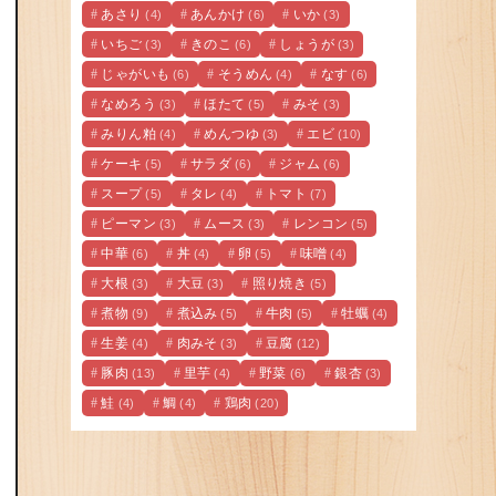
あさり
あんかけ
いか
(4)
(6)
(3)
いちご
きのこ
しょうが
(3)
(6)
(3)
じゃがいも
そうめん
なす
(6)
(4)
(6)
なめろう
ほたて
みそ
(3)
(5)
(3)
みりん粕
めんつゆ
エビ
(4)
(3)
(10)
ケーキ
サラダ
ジャム
(5)
(6)
(6)
スープ
タレ
トマト
(5)
(4)
(7)
ピーマン
ムース
レンコン
(3)
(3)
(5)
中華
丼
卵
味噌
(6)
(4)
(5)
(4)
大根
大豆
照り焼き
(3)
(3)
(5)
煮物
煮込み
牛肉
牡蠣
(9)
(5)
(5)
(4)
生姜
肉みそ
豆腐
(4)
(3)
(12)
豚肉
里芋
野菜
銀杏
(13)
(4)
(6)
(3)
鮭
鯛
鶏肉
(4)
(4)
(20)