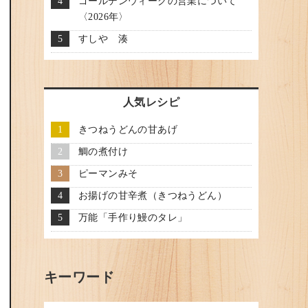
ゴールデンウィークの営業について
〈2026年〉
すしや 湊
人気レシピ
きつねうどんの甘あげ
鯛の煮付け
ピーマンみそ
お揚げの甘辛煮（きつねうどん）
万能「手作り鰻のタレ」
キーワード