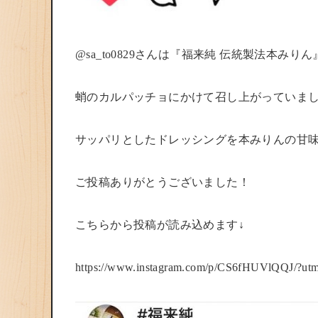
@sa_to0829さんは
『福来純 伝統製法本みりん
蛸のカルパッチョにかけて召し上がっていま
サッパリとしたドレッシングを本みりんの甘味
ご投稿ありがとうございました！
こちらから投稿が読み込めます↓
https://www.instagram.com/p/CS6fHUVlQQJ/?ut