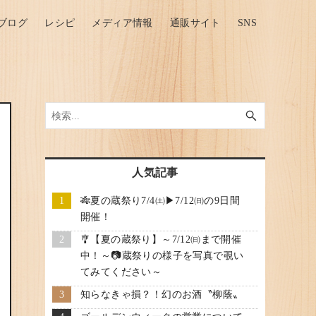
ブログ
レシピ
メディア情報
通販サイト
SNS
人気記事
🎋夏の蔵祭り7/4㈯▶7/12㈰の9日間
開催！
🎐【夏の蔵祭り】～7/12㈰まで開催
中！～📷蔵祭りの様子を写真で覗い
てみてください～
知らなきゃ損？！幻のお酒〝柳蔭〟