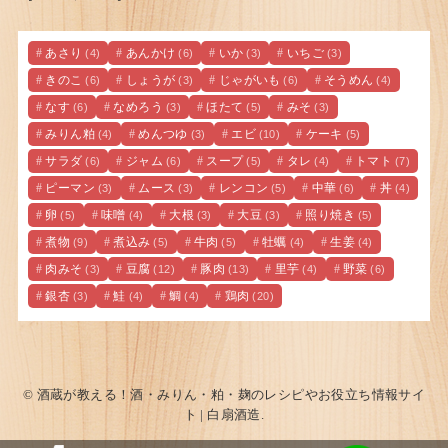
あさり
あんかけ
いか
いちご
(4)
(6)
(3)
(3)
きのこ
しょうが
じゃがいも
そうめん
(6)
(3)
(6)
(4)
なす
なめろう
ほたて
みそ
(6)
(3)
(5)
(3)
みりん粕
めんつゆ
エビ
ケーキ
(4)
(3)
(10)
(5)
サラダ
ジャム
スープ
タレ
トマト
(6)
(6)
(5)
(4)
(7)
ピーマン
ムース
レンコン
中華
丼
(3)
(3)
(5)
(6)
(4)
卵
味噌
大根
大豆
照り焼き
(5)
(4)
(3)
(3)
(5)
煮物
煮込み
牛肉
牡蠣
生姜
(9)
(5)
(5)
(4)
(4)
肉みそ
豆腐
豚肉
里芋
野菜
(3)
(12)
(13)
(4)
(6)
銀杏
鮭
鯛
鶏肉
(3)
(4)
(4)
(20)
© 酒蔵が教える！酒・みりん・粕・麹のレシピやお役立ち情報サイ
ト | 白扇酒造.