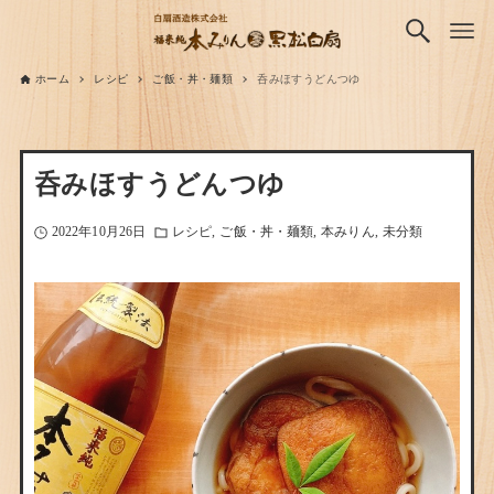
ホーム
レシピ
ご飯・丼・麺類
呑みほすうどんつゆ
呑みほすうどんつゆ
2022年10月26日
レシピ
ご飯・丼・麺類
本みりん
未分類