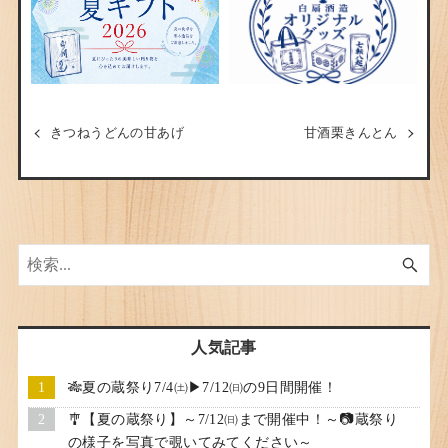
きつねうどんの甘あげ
甘酒栗きんとん
人気記事
🎋夏の蔵祭り7/4㈯▶7/12㈰の9日間開催！
🎐【夏の蔵祭り】～7/12㈰まで開催中！～📷蔵祭り
の様子を写真で覗いてみてください～