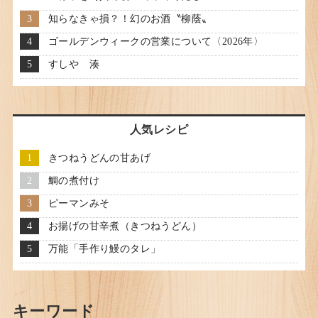
知らなきゃ損？！幻のお酒〝柳蔭〟
ゴールデンウィークの営業について〈2026年〉
すしや 湊
人気レシピ
きつねうどんの甘あげ
鯛の煮付け
ピーマンみそ
お揚げの甘辛煮（きつねうどん）
万能「手作り鰻のタレ」
キーワード