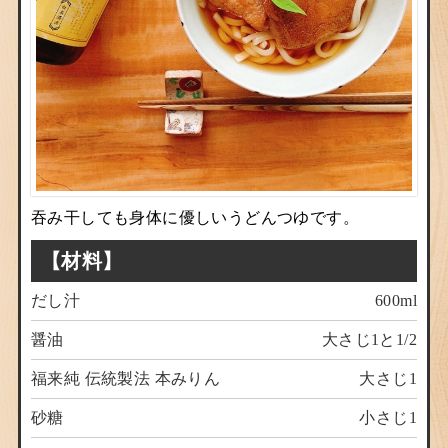
吞み干しても身体に優しいうどんつゆです。
【材料】
だし汁
600ml
醤油
大さじ1と1/2
福来純 伝統製法 本みりん
大さじ1
砂糖
小さじ1