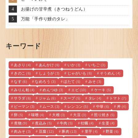
お揚げの甘辛煮（きつねうどん）
万能「手作り鰻のタレ」
キーワード
あさり
あんかけ
いか
いちご
(4)
(6)
(3)
(3)
きのこ
しょうが
じゃがいも
そうめん
(6)
(3)
(6)
(4)
なす
なめろう
ほたて
みそ
(6)
(3)
(5)
(3)
みりん粕
めんつゆ
エビ
ケーキ
(4)
(3)
(10)
(5)
サラダ
ジャム
スープ
タレ
トマト
(6)
(6)
(5)
(4)
(7)
ピーマン
ムース
レンコン
中華
丼
(3)
(3)
(5)
(6)
(4)
卵
味噌
大根
大豆
照り焼き
(5)
(4)
(3)
(3)
(5)
煮物
煮込み
牛肉
牡蠣
生姜
(9)
(5)
(5)
(4)
(4)
肉みそ
豆腐
豚肉
里芋
野菜
(3)
(12)
(13)
(4)
(6)