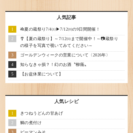
人気記事
🎋夏の蔵祭り7/4㈯▶7/12㈰の9日間開催！
🎐【夏の蔵祭り】～7/12㈰まで開催中！～📷蔵祭り
の様子を写真で覗いてみてください～
ゴールデンウィークの営業について〈2026年〉
知らなきゃ損？！幻のお酒〝柳蔭〟
【お盆休業について】
人気レシピ
きつねうどんの甘あげ
鯛の煮付け
ピーマンみそ