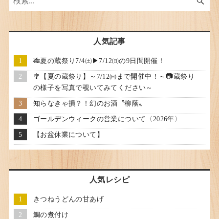
人気記事
🎋夏の蔵祭り7/4㈯▶7/12㈰の9日間開催！
🎐【夏の蔵祭り】～7/12㈰まで開催中！～📷蔵祭り
の様子を写真で覗いてみてください～
知らなきゃ損？！幻のお酒〝柳蔭〟
ゴールデンウィークの営業について〈2026年〉
【お盆休業について】
人気レシピ
きつねうどんの甘あげ
鯛の煮付け