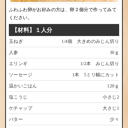
ふわふわ卵がお好みの方は、卵２個分で作ってみて
ください。
【材料】１人分
玉ねぎ
1/4個 大きめのみじん切り
人参
30ｇ
エリンギ
1/2本 みじん切り
ソーセージ
1本 5ミリ幅にカット
温かいごはん
120ｇ
塩こうじ
小さじ2
ケチャップ
大さじ1
バター
少々