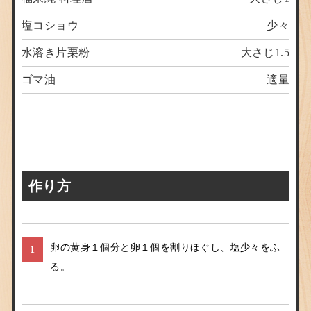
塩コショウ
少々
水溶き片栗粉
大さじ1.5
ゴマ油
適量
作り方
卵の黄身１個分と卵１個を割りほぐし、塩少々をふ
1
る。