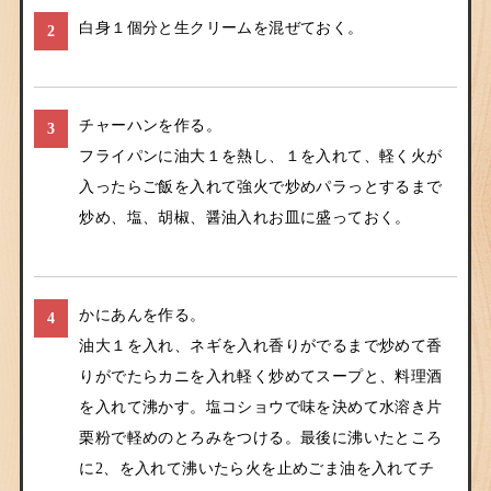
白身１個分と生クリームを混ぜておく。
2
チャーハンを作る。
3
フライパンに油大１を熱し、１を入れて、軽く火が
入ったらご飯を入れて強火で炒めパラっとするまで
炒め、塩、胡椒、醤油入れお皿に盛っておく。
かにあんを作る。
4
油大１を入れ、ネギを入れ香りがでるまで炒めて香
りがでたらカニを入れ軽く炒めてスープと、料理酒
を入れて沸かす。塩コショウで味を決めて水溶き片
栗粉で軽めのとろみをつける。最後に沸いたところ
に2、を入れて沸いたら火を止めごま油を入れてチ