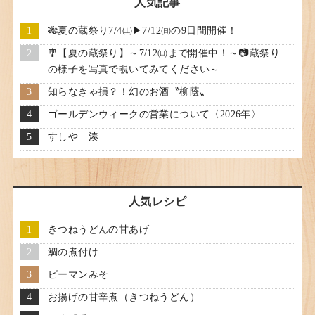
人気記事
🎋夏の蔵祭り7/4㈯▶7/12㈰の9日間開催！
🎐【夏の蔵祭り】～7/12㈰まで開催中！～📷蔵祭り
の様子を写真で覗いてみてください～
知らなきゃ損？！幻のお酒〝柳蔭〟
ゴールデンウィークの営業について〈2026年〉
すしや 湊
人気レシピ
きつねうどんの甘あげ
鯛の煮付け
ピーマンみそ
お揚げの甘辛煮（きつねうどん）