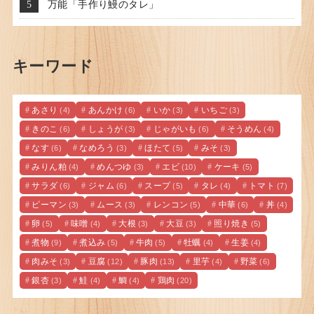
万能「手作り鰻のタレ」
キーワード
あさり
あんかけ
いか
いちご
(4)
(6)
(3)
(3)
きのこ
しょうが
じゃがいも
そうめん
(6)
(3)
(6)
(4)
なす
なめろう
ほたて
みそ
(6)
(3)
(5)
(3)
みりん粕
めんつゆ
エビ
ケーキ
(4)
(3)
(10)
(5)
サラダ
ジャム
スープ
タレ
トマト
(6)
(6)
(5)
(4)
(7)
ピーマン
ムース
レンコン
中華
丼
(3)
(3)
(5)
(6)
(4)
卵
味噌
大根
大豆
照り焼き
(5)
(4)
(3)
(3)
(5)
煮物
煮込み
牛肉
牡蠣
生姜
(9)
(5)
(5)
(4)
(4)
肉みそ
豆腐
豚肉
里芋
野菜
(3)
(12)
(13)
(4)
(6)
銀杏
鮭
鯛
鶏肉
(3)
(4)
(4)
(20)