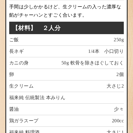
手間は少しかかるけど、生クリームの入った濃厚な
餡がチャーハンとすごく合います。
【材料】 ２人分
ご飯
250g
長ネギ
1/4本 小口切り
カニの身
50g 軟骨を除きほぐしておく
卵
2個
生クリーム
大さじ2
福来純 伝統製法 本みりん
醤油
少々
鶏ガラスープ
200cc
福来純 料理酒
大さじ1