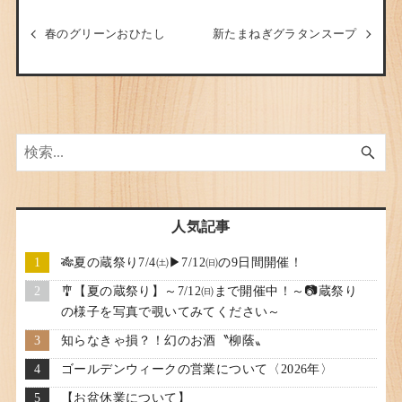
春のグリーンおひたし
新たまねぎグラタンスープ
人気記事
🎋夏の蔵祭り7/4㈯▶7/12㈰の9日間開催！
🎐【夏の蔵祭り】～7/12㈰まで開催中！～📷蔵祭り
の様子を写真で覗いてみてください～
知らなきゃ損？！幻のお酒〝柳蔭〟
ゴールデンウィークの営業について〈2026年〉
【お盆休業について】