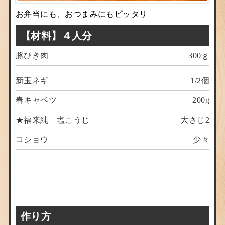
お弁当にも、おつまみにもピッタリ
【材料】４人分
豚ひき肉
300ｇ
新玉ネギ
1/2個
春キャベツ
200g
★福来純 塩こうじ
大さじ2
コショウ
少々
作り方