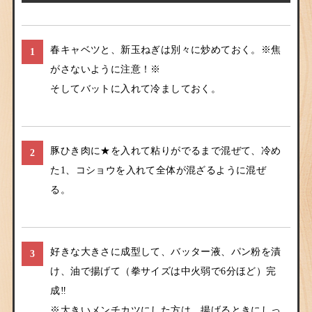
春キャベツと、新玉ねぎは別々に炒めておく。※焦
1
がさないように注意！※
そしてバットに入れて冷ましておく。
豚ひき肉に★を入れて粘りがでるまで混ぜて、冷め
2
た1、コショウを入れて全体が混ざるように混ぜ
る。
好きな大きさに成型して、バッター液、パン粉を漬
3
け、油で揚げて（拳サイズは中火弱で6分ほど）完
成‼︎
※大きいメンチカツにした方は、揚げるときにしっ