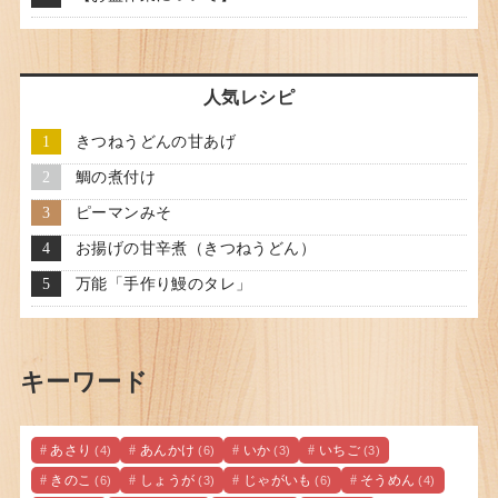
人気レシピ
きつねうどんの甘あげ
鯛の煮付け
ピーマンみそ
お揚げの甘辛煮（きつねうどん）
万能「手作り鰻のタレ」
キーワード
あさり
あんかけ
いか
いちご
(4)
(6)
(3)
(3)
きのこ
しょうが
じゃがいも
そうめん
(6)
(3)
(6)
(4)