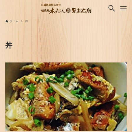
ホーム
丼
丼