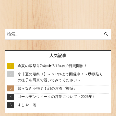
人気記事
🎋夏の蔵祭り7/4㈯▶7/12㈰の9日間開催！
🎐【夏の蔵祭り】～7/12㈰まで開催中！～📷蔵祭り
の様子を写真で覗いてみてください～
知らなきゃ損？！幻のお酒〝柳蔭〟
ゴールデンウィークの営業について〈2026年〉
すしや 湊