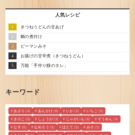
人気レシピ
きつねうどんの甘あげ
鯛の煮付け
ピーマンみそ
お揚げの甘辛煮（きつねうどん）
万能「手作り鰻のタレ」
キーワード
あさり
あんかけ
いか
いちご
(4)
(6)
(3)
(3)
きのこ
しょうが
じゃがいも
そうめん
(6)
(3)
(6)
(4)
なす
なめろう
ほたて
みそ
(6)
(3)
(5)
(3)