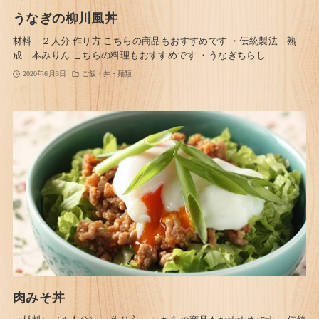
うなぎの柳川風丼
材料 ２人分 作り方 こちらの商品もおすすめです ・伝統製法 熟
成 本みりん こちらの料理もおすすめです ・うなぎちらし
2020年6月3日
ご飯・丼・麺類
肉みそ丼