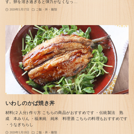
す。卵を溶き過ぎると弾力がなくなっ…
2020年5月17日
ご飯・丼・麺類
いわしのかば焼き丼
材料(２人分) 作り方 こちらの商品がおすすめです ・伝統製法 熟
成 本みりん ・福来純 純米 料理酒 こちらの料理もおすすめです
・うなぎちらし
2020年1月19日
ご飯・丼・麺類