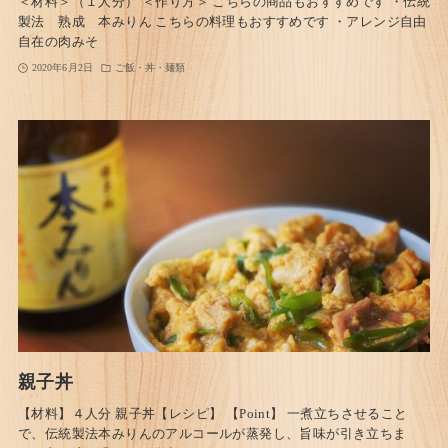
＜材料＞（１人分） ＜作り方＞ こちらの商品もおすすめです ・伝統
製法 熟成 本みりん こちらの料理もおすすめです ・アレンジ自由
自在の肉みそ
2020年6月2日
ご飯・丼・麺類
親子丼
【材料】４人分 親子丼【レシピ】 【Point】 一煮立ちさせること
で、伝統製法本みりんのアルコールが蒸発し、旨味が引き立ちま