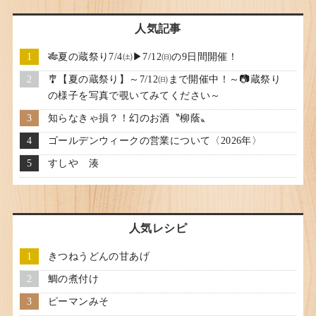
人気記事
🎋夏の蔵祭り7/4㈯▶7/12㈰の9日間開催！
🎐【夏の蔵祭り】～7/12㈰まで開催中！～📷蔵祭り
の様子を写真で覗いてみてください～
知らなきゃ損？！幻のお酒〝柳蔭〟
ゴールデンウィークの営業について〈2026年〉
すしや 湊
人気レシピ
きつねうどんの甘あげ
鯛の煮付け
ピーマンみそ