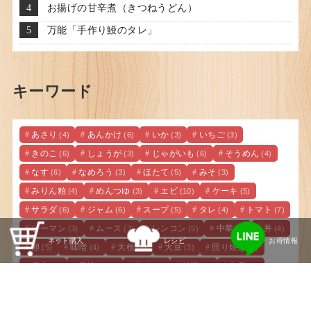
お揚げの甘辛煮（きつねうどん）
万能「手作り鰻のタレ」
キーワード
あさり
あんかけ
いか
いちご
(4)
(6)
(3)
(3)
きのこ
しょうが
じゃがいも
そうめん
(6)
(3)
(6)
(4)
なす
なめろう
ほたて
みそ
(6)
(3)
(5)
(3)
みりん粕
めんつゆ
エビ
ケーキ
(4)
(3)
(10)
(5)
サラダ
ジャム
スープ
タレ
トマト
(6)
(6)
(5)
(4)
(7)
ピーマン
ムース
レンコン
中華
丼
(3)
(3)
(5)
(6)
(4)
ネット購入
レシピ
お得情報
卵
味噌
大根
大豆
照り焼き
(5)
(4)
(3)
(3)
(5)
煮物
煮込み
牛肉
牡蠣
生姜
(9)
(5)
(5)
(4)
(4)
肉みそ
豆腐
豚肉
里芋
野菜
(3)
(12)
(13)
(4)
(6)
銀杏
鮭
鯛
鶏肉
(3)
(4)
(4)
(20)