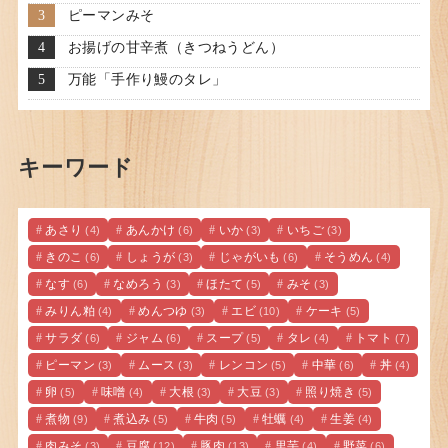
ピーマンみそ
お揚げの甘辛煮（きつねうどん）
万能「手作り鰻のタレ」
キーワード
あさり
あんかけ
いか
いちご
(4)
(6)
(3)
(3)
きのこ
しょうが
じゃがいも
そうめん
(6)
(3)
(6)
(4)
なす
なめろう
ほたて
みそ
(6)
(3)
(5)
(3)
みりん粕
めんつゆ
エビ
ケーキ
(4)
(3)
(10)
(5)
サラダ
ジャム
スープ
タレ
トマト
(6)
(6)
(5)
(4)
(7)
ピーマン
ムース
レンコン
中華
丼
(3)
(3)
(5)
(6)
(4)
卵
味噌
大根
大豆
照り焼き
(5)
(4)
(3)
(3)
(5)
煮物
煮込み
牛肉
牡蠣
生姜
(9)
(5)
(5)
(4)
(4)
肉みそ
豆腐
豚肉
里芋
野菜
(3)
(12)
(13)
(4)
(6)