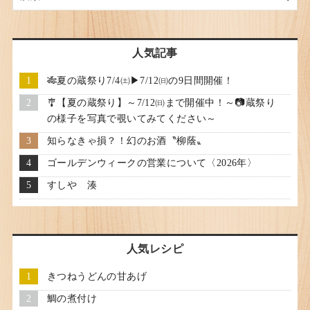
人気記事
🎋夏の蔵祭り7/4㈯▶7/12㈰の9日間開催！
🎐【夏の蔵祭り】～7/12㈰まで開催中！～📷蔵祭り
の様子を写真で覗いてみてください～
知らなきゃ損？！幻のお酒〝柳蔭〟
ゴールデンウィークの営業について〈2026年〉
すしや 湊
人気レシピ
きつねうどんの甘あげ
鯛の煮付け