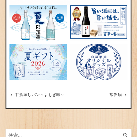
甘酒蒸しパン～よもぎ味～
常夜鍋