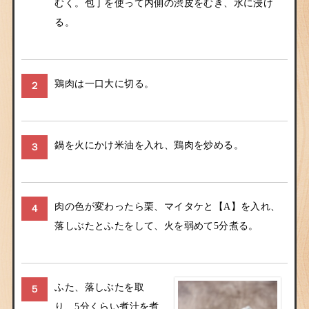
むく。包丁を使って内側の渋皮をむき、水に浸け
る。
鶏肉は一口大に切る。
２
鍋を火にかけ米油を入れ、鶏肉を炒める。
３
肉の色が変わったら栗、マイタケと【A】を入れ、
４
落しぶたとふたをして、火を弱めて5分煮る。
ふた、落しぶたを取
５
り、5分くらい煮汁を煮