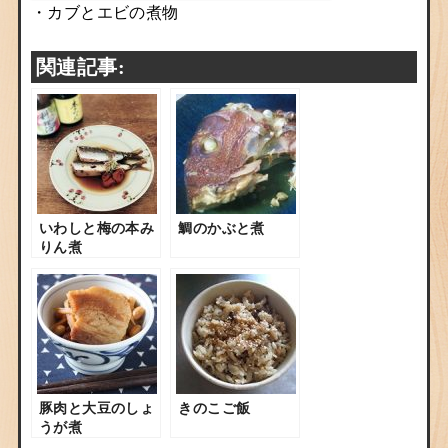
・
カブとエビの煮物
関連記事:
いわしと梅の本み
鯛のかぶと煮
りん煮
豚肉と大豆のしょ
きのこご飯
うが煮