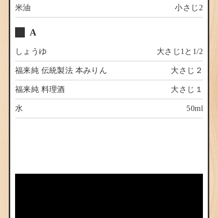
米油
小さじ2
A
しょうゆ
大さじ1と1/2
福来純 伝統製法 本みりん
大さじ２
福来純 料理酒
大さじ１
水
50ml