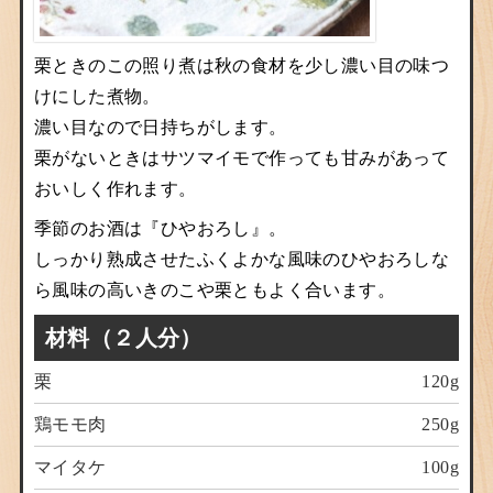
栗ときのこの照り煮は秋の食材を少し濃い目の味つ
けにした煮物。
濃い目なので日持ちがします。
栗がないときはサツマイモで作っても甘みがあって
おいしく作れます。
季節のお酒は『ひやおろし』。
しっかり熟成させたふくよかな風味のひやおろしな
ら風味の高いきのこや栗ともよく合います。
材料（２人分）
栗
120g
鶏モモ肉
250g
マイタケ
100g