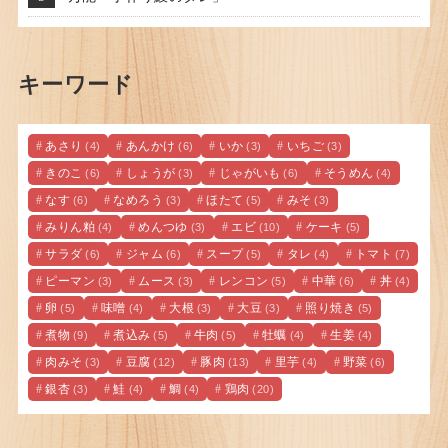
キーワード
あさり
あんかけ
いか
いちご
(4)
(6)
(3)
(3)
きのこ
しょうが
じゃがいも
そうめん
(6)
(3)
(6)
(4)
なす
なめろう
ほたて
みそ
(6)
(3)
(5)
(3)
みりん粕
めんつゆ
エビ
ケーキ
(4)
(3)
(10)
(5)
サラダ
ジャム
スープ
タレ
トマト
(6)
(6)
(5)
(4)
(7)
ピーマン
ムース
レンコン
中華
丼
(3)
(3)
(5)
(6)
(4)
卵
味噌
大根
大豆
照り焼き
(5)
(4)
(3)
(3)
(5)
煮物
煮込み
牛肉
牡蠣
生姜
(9)
(5)
(5)
(4)
(4)
肉みそ
豆腐
豚肉
里芋
野菜
(3)
(12)
(13)
(4)
(6)
銀杏
鮭
鯛
鶏肉
(3)
(4)
(4)
(20)