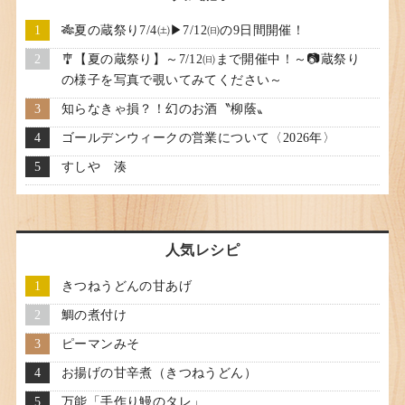
🎋夏の蔵祭り7/4㈯▶7/12㈰の9日間開催！
🎐【夏の蔵祭り】～7/12㈰まで開催中！～📷蔵祭り
の様子を写真で覗いてみてください～
知らなきゃ損？！幻のお酒〝柳蔭〟
ゴールデンウィークの営業について〈2026年〉
すしや 湊
人気レシピ
きつねうどんの甘あげ
鯛の煮付け
ピーマンみそ
お揚げの甘辛煮（きつねうどん）
万能「手作り鰻のタレ」