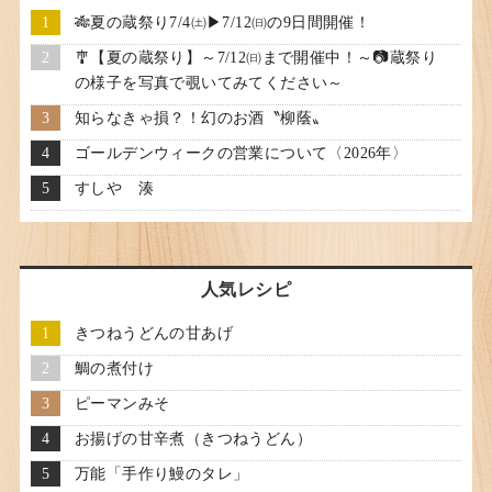
🎋夏の蔵祭り7/4㈯▶7/12㈰の9日間開催！
🎐【夏の蔵祭り】～7/12㈰まで開催中！～📷蔵祭り
の様子を写真で覗いてみてください～
知らなきゃ損？！幻のお酒〝柳蔭〟
ゴールデンウィークの営業について〈2026年〉
すしや 湊
人気レシピ
きつねうどんの甘あげ
鯛の煮付け
ピーマンみそ
お揚げの甘辛煮（きつねうどん）
万能「手作り鰻のタレ」