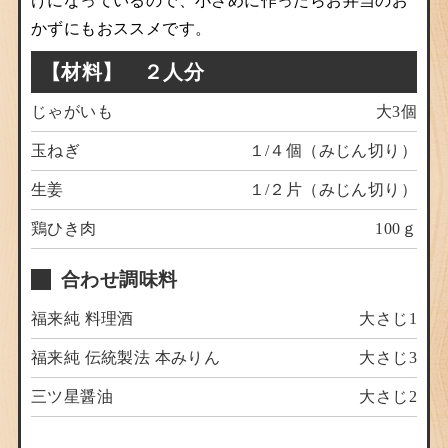
けになっているので、小さめに作ったらお弁当のお
かずにもおススメです。
【材料】 ２人分
じゃがいも
大3個
玉ねぎ
１/４個（みじん切り）
生姜
１/２片（みじん切り）
鶏ひき肉
100ｇ
合わせ調味料
福来純 料理酒
大さじ1
福来純 伝統製法 本みりん
大さじ3
三ツ星醤油
大さじ2