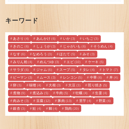
キーワード
あさり
あんかけ
いか
いちご
(4)
(6)
(3)
(3)
きのこ
しょうが
じゃがいも
そうめん
(6)
(3)
(6)
(4)
なす
なめろう
ほたて
みそ
(6)
(3)
(5)
(3)
みりん粕
めんつゆ
エビ
ケーキ
(4)
(3)
(10)
(5)
サラダ
ジャム
スープ
タレ
トマト
(6)
(6)
(5)
(4)
(7)
ピーマン
ムース
レンコン
中華
丼
(3)
(3)
(5)
(6)
(4)
卵
味噌
大根
大豆
照り焼き
(5)
(4)
(3)
(3)
(5)
煮物
煮込み
牛肉
牡蠣
生姜
(9)
(5)
(5)
(4)
(4)
肉みそ
豆腐
豚肉
里芋
野菜
(3)
(12)
(13)
(4)
(6)
銀杏
鮭
鯛
鶏肉
(3)
(4)
(4)
(20)