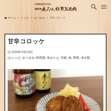
ホーム
レシピ
おつまみ
甘辛コロッケ
甘辛コロッケ
2020年10月16日
レシピ
おつまみ
料理酒
本みりん
洋食
肉
野菜
未分類