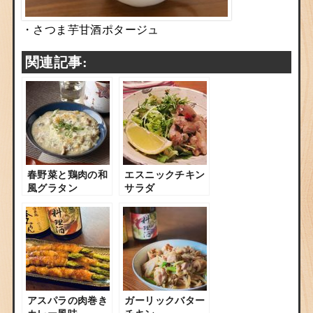
・さつま芋甘酒ポタージュ
関連記事:
春野菜と鶏肉の和
エスニックチキン
風グラタン
サラダ
アスパラの肉巻き
ガーリックバター