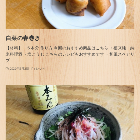
白菜の春巻き
【材料】 ５本分 作り方 今回のおすすめ商品はこちら ・福来純 純
米料理酒 ・塩こうじ こちらのレシピもおすすめです ・和風スペアリ
ブ
2022年5月2日
レシピ