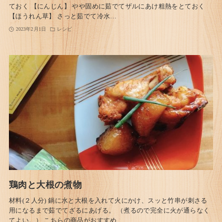
ておく 【にんじん】 やや固めに茹でてザルにあけ粗熱をとておく
【ほうれん草】 さっと茹でて冷水…
2023年2月1日
レシピ
鶏肉と大根の煮物
材料(２人分) 鍋に水と大根を入れて火にかけ、スッと竹串が刺さる
用になるまで茹でてざるにあげる。 （煮るので完全に火が通らなく
てよい。） こちらの商品がおすすめ…