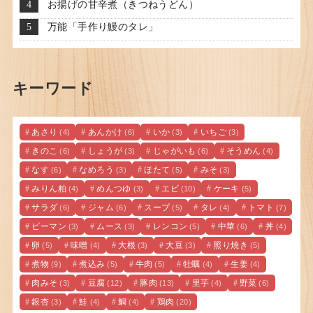
お揚げの甘辛煮（きつねうどん）
万能「手作り鰻のタレ」
キーワード
あさり
あんかけ
いか
いちご
(4)
(6)
(3)
(3)
きのこ
しょうが
じゃがいも
そうめん
(6)
(3)
(6)
(4)
なす
なめろう
ほたて
みそ
(6)
(3)
(5)
(3)
みりん粕
めんつゆ
エビ
ケーキ
(4)
(3)
(10)
(5)
サラダ
ジャム
スープ
タレ
トマト
(6)
(6)
(5)
(4)
(7)
ピーマン
ムース
レンコン
中華
丼
(3)
(3)
(5)
(6)
(4)
卵
味噌
大根
大豆
照り焼き
(5)
(4)
(3)
(3)
(5)
煮物
煮込み
牛肉
牡蠣
生姜
(9)
(5)
(5)
(4)
(4)
肉みそ
豆腐
豚肉
里芋
野菜
(3)
(12)
(13)
(4)
(6)
銀杏
鮭
鯛
鶏肉
(3)
(4)
(4)
(20)