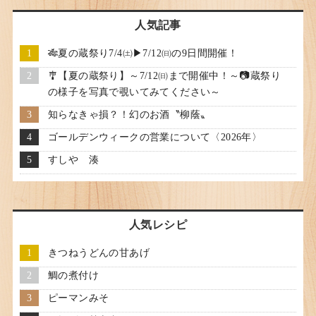
人気記事
🎋夏の蔵祭り7/4㈯▶7/12㈰の9日間開催！
🎐【夏の蔵祭り】～7/12㈰まで開催中！～📷蔵祭り
の様子を写真で覗いてみてください～
知らなきゃ損？！幻のお酒〝柳蔭〟
ゴールデンウィークの営業について〈2026年〉
すしや 湊
人気レシピ
きつねうどんの甘あげ
鯛の煮付け
ピーマンみそ