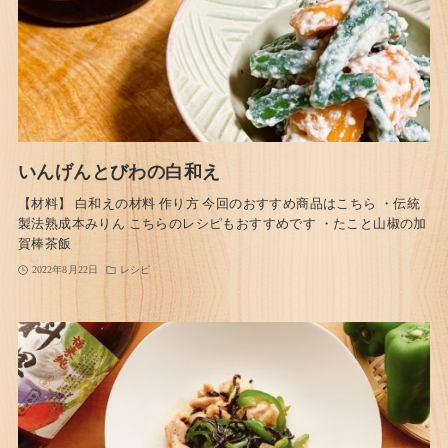
いんげんとびわの白和え
【材料】 白和えの材料 作り方 今回のおすすめ商品はこちら ・伝統
製法熟成本みりん こちらのレシピもおすすめです ・たこと山椒の加
賀棒茶飯
2022年8月22日
レシピ