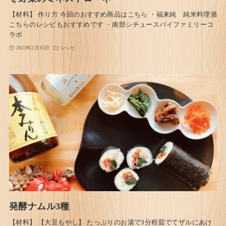
【材料】 作り方 今回のおすすめ商品はこちら ・福来純 純米料理酒
こちらのレシピもおすすめです ・南部シチュースパイファミリーコ
ラボ
2023年2月15日
レシピ
発酵ナムル3種
【材料】 【大豆もやし】 たっぷりのお湯で3分程茹でてザルにあけ