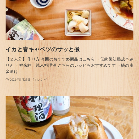
イカと春キャベツのサッと煮
【２人分】 作り方 今回のおすすめ商品はこちら ・伝統製法熟成本み
りん ・福来純 純米料理酒 こちらのレシピもおすすめです ・鰆の南
蛮漬け
2022年5月25日
レシピ