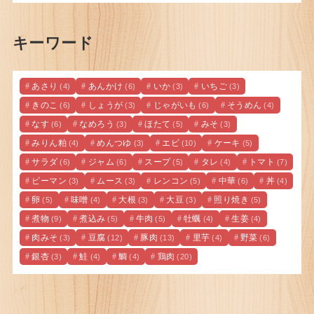
キーワード
あさり
あんかけ
いか
いちご
(4)
(6)
(3)
(3)
きのこ
しょうが
じゃがいも
そうめん
(6)
(3)
(6)
(4)
なす
なめろう
ほたて
みそ
(6)
(3)
(5)
(3)
みりん粕
めんつゆ
エビ
ケーキ
(4)
(3)
(10)
(5)
サラダ
ジャム
スープ
タレ
トマト
(6)
(6)
(5)
(4)
(7)
ピーマン
ムース
レンコン
中華
丼
(3)
(3)
(5)
(6)
(4)
卵
味噌
大根
大豆
照り焼き
(5)
(4)
(3)
(3)
(5)
煮物
煮込み
牛肉
牡蠣
生姜
(9)
(5)
(5)
(4)
(4)
肉みそ
豆腐
豚肉
里芋
野菜
(3)
(12)
(13)
(4)
(6)
銀杏
鮭
鯛
鶏肉
(3)
(4)
(4)
(20)