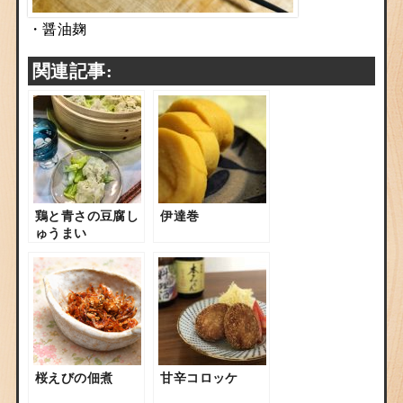
・醤油麹
関連記事:
鶏と青さの豆腐し
伊達巻
ゅうまい
桜えびの佃煮
甘辛コロッケ