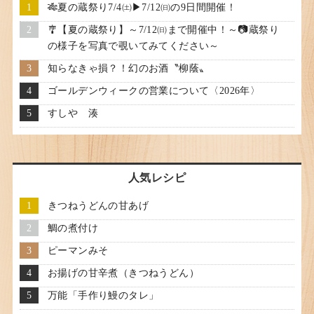
🎋夏の蔵祭り7/4㈯▶7/12㈰の9日間開催！
🎐【夏の蔵祭り】～7/12㈰まで開催中！～📷蔵祭り
の様子を写真で覗いてみてください～
知らなきゃ損？！幻のお酒〝柳蔭〟
ゴールデンウィークの営業について〈2026年〉
すしや 湊
人気レシピ
きつねうどんの甘あげ
鯛の煮付け
ピーマンみそ
お揚げの甘辛煮（きつねうどん）
万能「手作り鰻のタレ」