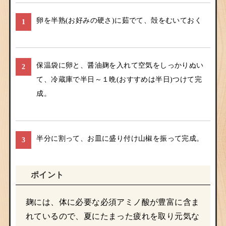
卵を半熟(お好みの硬さ)に茹でて、殻をむいておく
1
保温袋に卵と、醤油麹を入れて空気をしっかりぬい
2
て、冷蔵庫で半日～１晩(おすすめは半日)つけて完
成。
半分に割って、お皿に盛り付け山椒を振って完成。
3
ポイント
麹には、体に必要な必須アミノ酸が豊富に含ま
れているので、夏にたまった疲れを取り元気な