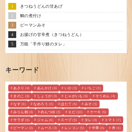
きつねうどんの甘あげ
鯛の煮付け
ピーマンみそ
お揚げの甘辛煮（きつねうどん）
万能「手作り鰻のタレ」
キーワード
あさり
あんかけ
いか
いちご
(4)
(6)
(3)
(3)
きのこ
しょうが
じゃがいも
そうめん
(6)
(3)
(6)
(4)
なす
なめろう
ほたて
みそ
(6)
(3)
(5)
(3)
みりん粕
めんつゆ
エビ
ケーキ
(4)
(3)
(10)
(5)
サラダ
ジャム
スープ
タレ
トマト
(6)
(6)
(5)
(4)
(7)
ピーマン
ムース
レンコン
中華
丼
(3)
(3)
(5)
(6)
(4)