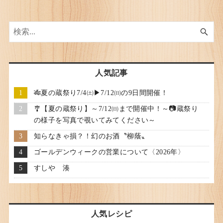
人気記事
🎋夏の蔵祭り7/4㈯▶7/12㈰の9日間開催！
🎐【夏の蔵祭り】～7/12㈰まで開催中！～📷蔵祭り
の様子を写真で覗いてみてください～
知らなきゃ損？！幻のお酒〝柳蔭〟
ゴールデンウィークの営業について〈2026年〉
すしや 湊
人気レシピ