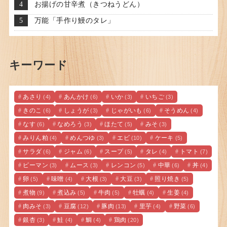
お揚げの甘辛煮（きつねうどん）
万能「手作り鰻のタレ」
キーワード
あさり
あんかけ
いか
いちご
(4)
(6)
(3)
(3)
きのこ
しょうが
じゃがいも
そうめん
(6)
(3)
(6)
(4)
なす
なめろう
ほたて
みそ
(6)
(3)
(5)
(3)
みりん粕
めんつゆ
エビ
ケーキ
(4)
(3)
(10)
(5)
サラダ
ジャム
スープ
タレ
トマト
(6)
(6)
(5)
(4)
(7)
ピーマン
ムース
レンコン
中華
丼
(3)
(3)
(5)
(6)
(4)
卵
味噌
大根
大豆
照り焼き
(5)
(4)
(3)
(3)
(5)
煮物
煮込み
牛肉
牡蠣
生姜
(9)
(5)
(5)
(4)
(4)
肉みそ
豆腐
豚肉
里芋
野菜
(3)
(12)
(13)
(4)
(6)
銀杏
鮭
鯛
鶏肉
(3)
(4)
(4)
(20)