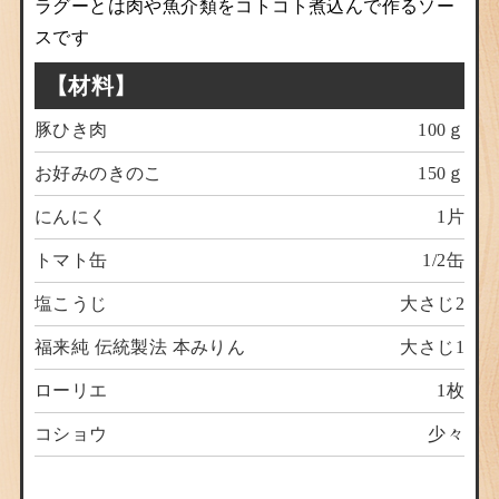
ラグーとは肉や魚介類をコトコト煮込んで作るソー
スです
【材料】
豚ひき肉
100ｇ
お好みのきのこ
150ｇ
にんにく
1片
トマト缶
1/2缶
塩こうじ
大さじ2
福来純 伝統製法 本みりん
大さじ1
ローリエ
1枚
コショウ
少々