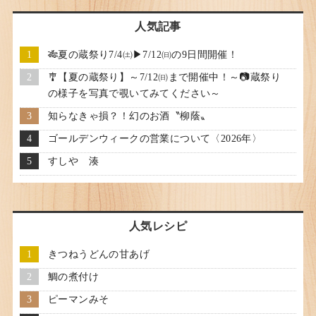
人気記事
🎋夏の蔵祭り7/4㈯▶7/12㈰の9日間開催！
🎐【夏の蔵祭り】～7/12㈰まで開催中！～📷蔵祭り
の様子を写真で覗いてみてください～
知らなきゃ損？！幻のお酒〝柳蔭〟
ゴールデンウィークの営業について〈2026年〉
すしや 湊
人気レシピ
きつねうどんの甘あげ
鯛の煮付け
ピーマンみそ