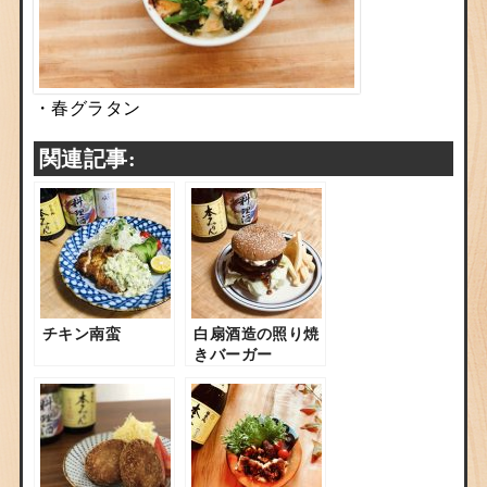
・春グラタン
関連記事:
チキン南蛮
白扇酒造の照り焼
きバーガー