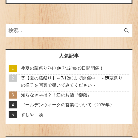
人気記事
🎋夏の蔵祭り7/4㈯▶7/12㈰の9日間開催！
🎐【夏の蔵祭り】～7/12㈰まで開催中！～📷蔵祭り
の様子を写真で覗いてみてください～
知らなきゃ損？！幻のお酒〝柳蔭〟
ゴールデンウィークの営業について〈2026年〉
すしや 湊