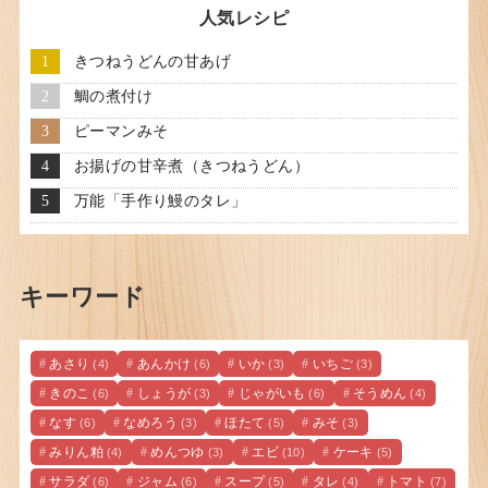
人気レシピ
きつねうどんの甘あげ
鯛の煮付け
ピーマンみそ
お揚げの甘辛煮（きつねうどん）
万能「手作り鰻のタレ」
キーワード
あさり
あんかけ
いか
いちご
(4)
(6)
(3)
(3)
きのこ
しょうが
じゃがいも
そうめん
(6)
(3)
(6)
(4)
なす
なめろう
ほたて
みそ
(6)
(3)
(5)
(3)
みりん粕
めんつゆ
エビ
ケーキ
(4)
(3)
(10)
(5)
サラダ
ジャム
スープ
タレ
トマト
(6)
(6)
(5)
(4)
(7)