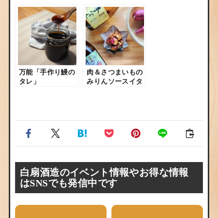
万能「手作り鰻の
肉＆さつまいもの
タレ」
みりんソースイタ
メ
白扇酒造のイベント情報やお得な情報
はSNSでも発信中です