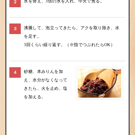
水を替え、3倍の水を入れ、中火で煮る。
２
沸騰して、泡立ってきたら、アクを取り除き、水
３
を足す。
3回くらい繰り返す。（※指でつぶれたらOK）
砂糖、本みりんを加
４
え、水分がなくなって
きたら、火を止め、塩
を加える。