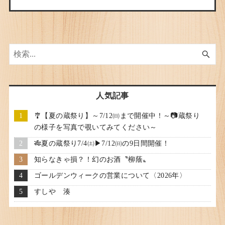
人気記事
🎐【夏の蔵祭り】～7/12㈰まで開催中！～📷蔵祭り
の様子を写真で覗いてみてください～
🎋夏の蔵祭り7/4㈯▶7/12㈰の9日間開催！
知らなきゃ損？！幻のお酒〝柳蔭〟
ゴールデンウィークの営業について〈2026年〉
すしや 湊