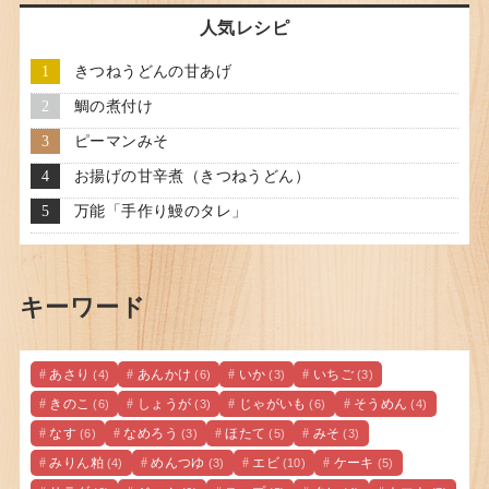
人気レシピ
きつねうどんの甘あげ
鯛の煮付け
ピーマンみそ
お揚げの甘辛煮（きつねうどん）
万能「手作り鰻のタレ」
キーワード
あさり
あんかけ
いか
いちご
(4)
(6)
(3)
(3)
きのこ
しょうが
じゃがいも
そうめん
(6)
(3)
(6)
(4)
なす
なめろう
ほたて
みそ
(6)
(3)
(5)
(3)
みりん粕
めんつゆ
エビ
ケーキ
(4)
(3)
(10)
(5)