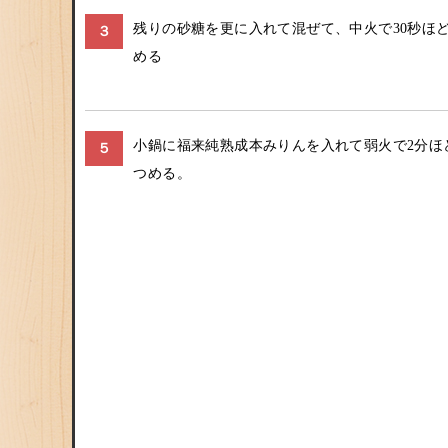
残りの砂糖を更に入れて混ぜて、中火で30秒ほ
３
める
小鍋に福来純熟成本みりんを入れて弱火で2分ほ
５
つめる。