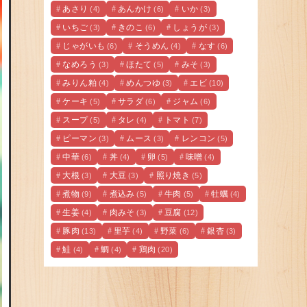
あさり
あんかけ
いか
(4)
(6)
(3)
いちご
きのこ
しょうが
(3)
(6)
(3)
じゃがいも
そうめん
なす
(6)
(4)
(6)
なめろう
ほたて
みそ
(3)
(5)
(3)
みりん粕
めんつゆ
エビ
(4)
(3)
(10)
ケーキ
サラダ
ジャム
(5)
(6)
(6)
スープ
タレ
トマト
(5)
(4)
(7)
ピーマン
ムース
レンコン
(3)
(3)
(5)
中華
丼
卵
味噌
(6)
(4)
(5)
(4)
大根
大豆
照り焼き
(3)
(3)
(5)
煮物
煮込み
牛肉
牡蠣
(9)
(5)
(5)
(4)
生姜
肉みそ
豆腐
(4)
(3)
(12)
豚肉
里芋
野菜
銀杏
(13)
(4)
(6)
(3)
鮭
鯛
鶏肉
(4)
(4)
(20)