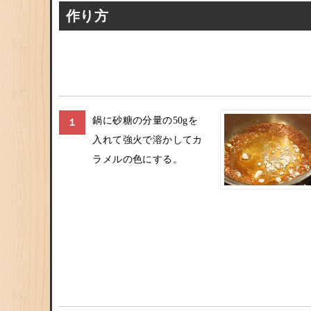
作り方
鍋に砂糖の分量の50gを
１
入れて強火で溶かしてカ
ラメルの色にする。