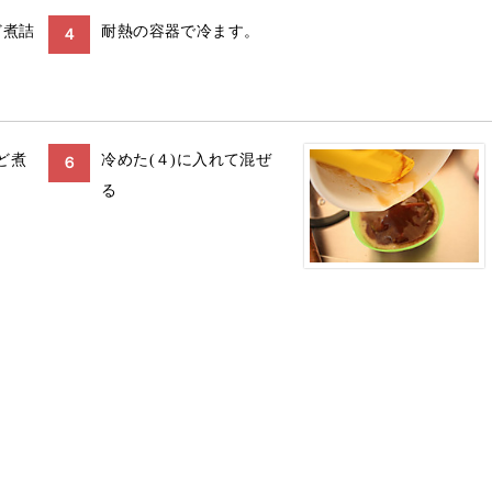
ど煮詰
耐熱の容器で冷ます。
４
ど煮
冷めた(４)に入れて混ぜ
６
る