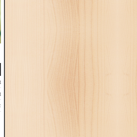
g
g
c