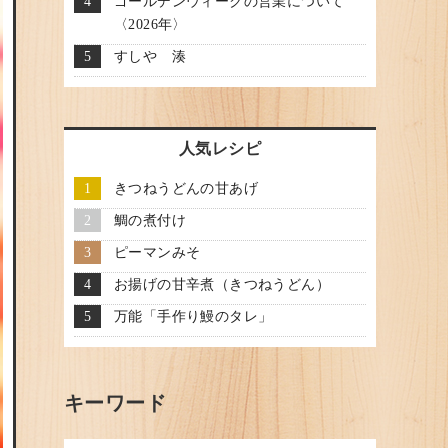
ゴールデンウィークの営業について
〈2026年〉
すしや 湊
人気レシピ
きつねうどんの甘あげ
鯛の煮付け
ピーマンみそ
お揚げの甘辛煮（きつねうどん）
万能「手作り鰻のタレ」
キーワード