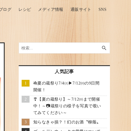
ブログ
レシピ
メディア情報
通販サイト
SNS
人気記事
🎋夏の蔵祭り7/4㈯▶7/12㈰の9日間
開催！
🎐【夏の蔵祭り】～7/12㈰まで開催
中！～📷蔵祭りの様子を写真で覗い
てみてください～
知らなきゃ損？！幻のお酒〝柳蔭〟