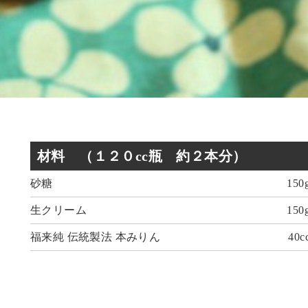
材料
（１２０cc瓶 約２本分）
砂糖
150
生クリーム
150
福来純 伝統製法 本みりん
40c