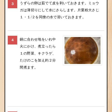
うずらの卵は茹でて皮を剥いておきます。ミョウ
３
ガは薄切りにして水にさらします。片栗粉大さじ
１・１/２を同僚の水で溶いておきます。
鍋に合わせ地をいれ中
４
火にかけ、煮立ったら
１の野菜、キクラゲ、
たけのこを加え約２分
間煮ます。