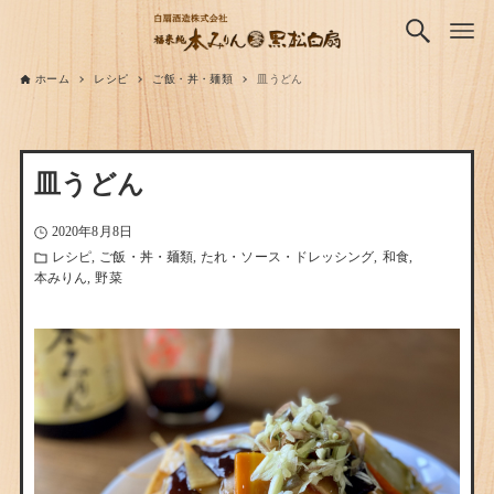
ホーム
レシピ
ご飯・丼・麺類
皿うどん
皿うどん
2020年8月8日
レシピ
ご飯・丼・麺類
たれ・ソース・ドレッシング
和食
本みりん
野菜