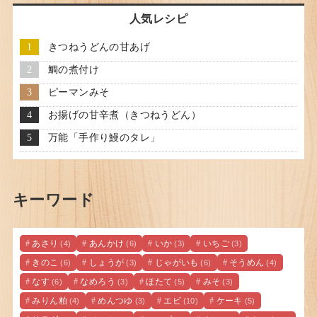
人気レシピ
きつねうどんの甘あげ
鯛の煮付け
ピーマンみそ
お揚げの甘辛煮（きつねうどん）
万能「手作り鰻のタレ」
キーワード
あさり
あんかけ
いか
いちご
(4)
(6)
(3)
(3)
きのこ
しょうが
じゃがいも
そうめん
(6)
(3)
(6)
(4)
なす
なめろう
ほたて
みそ
(6)
(3)
(5)
(3)
みりん粕
めんつゆ
エビ
ケーキ
(4)
(3)
(10)
(5)