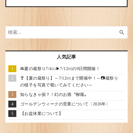
人気記事
🎋夏の蔵祭り7/4㈯▶7/12㈰の9日間開催！
🎐【夏の蔵祭り】～7/12㈰まで開催中！～📷蔵祭り
の様子を写真で覗いてみてください～
知らなきゃ損？！幻のお酒〝柳蔭〟
ゴールデンウィークの営業について〈2026年〉
【お盆休業について】