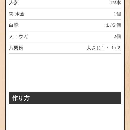
人参
1/2本
筍 水煮
1個
白菜
１/６個
ミョウガ
2個
片栗粉
大さじ１・１/２
作り方