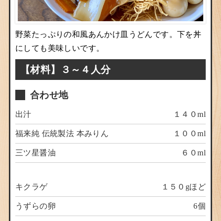
野菜たっぷりの和風あんかけ皿うどんです。下を丼
にしても美味しいです。
【材料】３～４人分
合わせ地
出汁
１４０ml
福来純 伝統製法 本みりん
１００ml
三ツ星醤油
６０ml
キクラゲ
１５０gほど
うずらの卵
6個