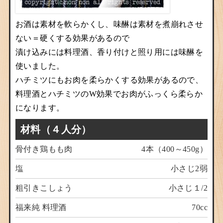
お酒は素材を軟らかくし、味醂は素材を煮崩れさせ
ない＝硬くする効果があるので
漬け込みには料理酒、香り付けと照り用には味醂を
使いました。
ハチミツにもお肉を柔らかくする効果があるので、
料理酒とハチミツのW効果でお肉がふっくら柔らか
になります。
材料（４人分）
骨付き鶏もも肉
4本（400～450g）
塩
小さじ2弱
粗引きこしょう
小さじ１/2
福来純 料理酒
70cc