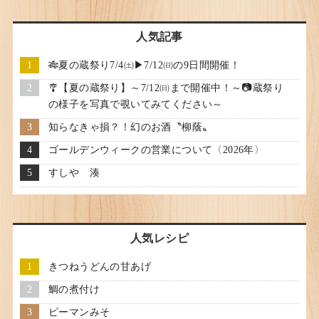
人気記事
🎋夏の蔵祭り7/4㈯▶7/12㈰の9日間開催！
🎐【夏の蔵祭り】～7/12㈰まで開催中！～📷蔵祭り
の様子を写真で覗いてみてください～
知らなきゃ損？！幻のお酒〝柳蔭〟
ゴールデンウィークの営業について〈2026年〉
すしや 湊
人気レシピ
きつねうどんの甘あげ
鯛の煮付け
ピーマンみそ