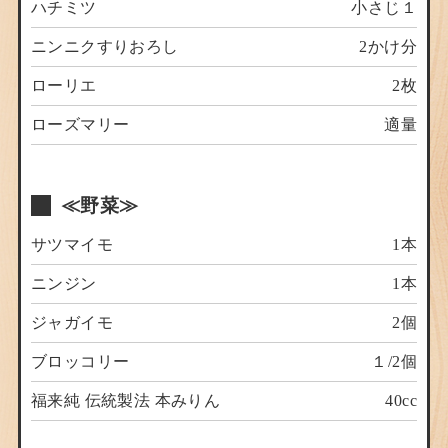
ハチミツ
小さじ１
ニンニクすりおろし
2かけ分
ローリエ
2枚
ローズマリー
適量
≪野菜≫
サツマイモ
1本
ニンジン
1本
ジャガイモ
2個
ブロッコリー
１/2個
福来純 伝統製法 本みりん
40cc