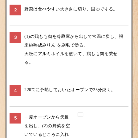
野菜は食べやすい大きさに切り、固ゆでする。
２
(1)の鶏もも肉を冷蔵庫から出して常温に戻し、福
３
来純熟成みりん を刷毛で塗る。
天板にアルミホイルを敷いて、鶏もも肉を乗せ
る。
220℃に予熱しておいたオーブンで25分焼く。
４
一度オーブンから天板
５
を出し、(2)の野菜を空
いているところに入れ