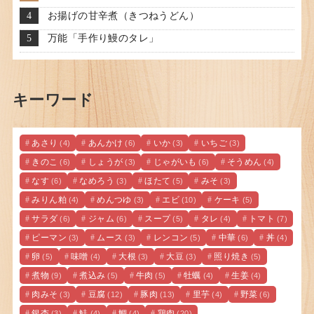
お揚げの甘辛煮（きつねうどん）
万能「手作り鰻のタレ」
キーワード
あさり
あんかけ
いか
いちご
(4)
(6)
(3)
(3)
きのこ
しょうが
じゃがいも
そうめん
(6)
(3)
(6)
(4)
なす
なめろう
ほたて
みそ
(6)
(3)
(5)
(3)
みりん粕
めんつゆ
エビ
ケーキ
(4)
(3)
(10)
(5)
サラダ
ジャム
スープ
タレ
トマト
(6)
(6)
(5)
(4)
(7)
ピーマン
ムース
レンコン
中華
丼
(3)
(3)
(5)
(6)
(4)
卵
味噌
大根
大豆
照り焼き
(5)
(4)
(3)
(3)
(5)
煮物
煮込み
牛肉
牡蠣
生姜
(9)
(5)
(5)
(4)
(4)
肉みそ
豆腐
豚肉
里芋
野菜
(3)
(12)
(13)
(4)
(6)
銀杏
鮭
鯛
鶏肉
(3)
(4)
(4)
(20)