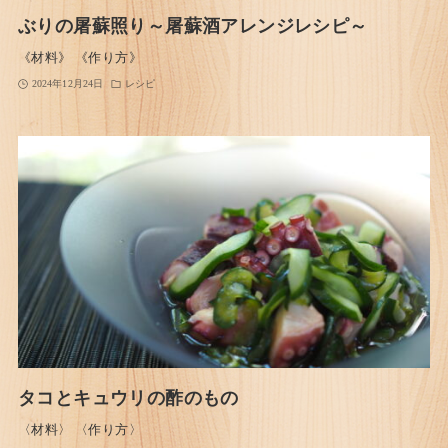
ぶりの屠蘇照り～屠蘇酒アレンジレシピ～
《材料》 《作り方》
2024年12月24日
レシピ
タコとキュウリの酢のもの
〈材料〉 〈作り方〉