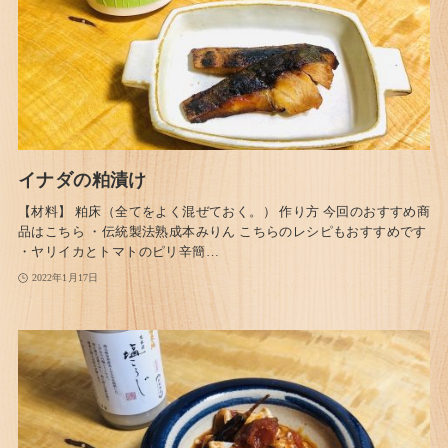
イナダの粕漬け
【材料】 粕床（全てをよく混ぜておく。） 作り方 今回のおすすめ商
品はこちら ・伝統製法熟成本みりん こちらのレシピもおすすめです
・ヤリイカとトマトのピリ辛簡…
2022年1月17日