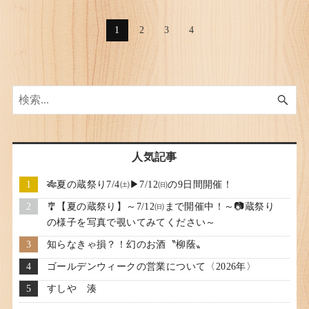
1
2
3
4
人気記事
🎋夏の蔵祭り7/4㈯▶7/12㈰の9日間開催！
🎐【夏の蔵祭り】～7/12㈰まで開催中！～📷蔵祭り
の様子を写真で覗いてみてください～
知らなきゃ損？！幻のお酒〝柳蔭〟
ゴールデンウィークの営業について〈2026年〉
すしや 湊