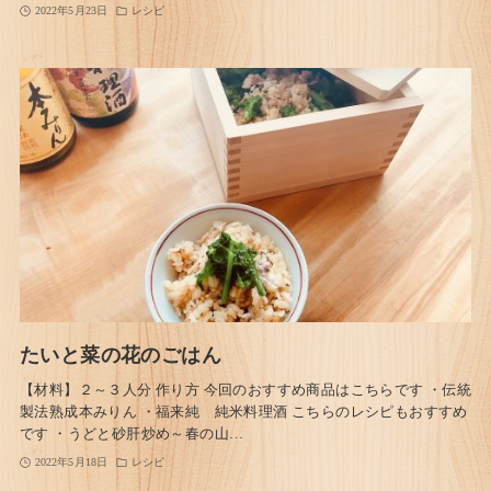
2022年5月23日
レシピ
たいと菜の花のごはん
【材料】２～３人分 作り方 今回のおすすめ商品はこちらです ・伝統
製法熟成本みりん ・福来純 純米料理酒 こちらのレシピもおすすめ
です ・うどと砂肝炒め～春の山…
2022年5月18日
レシピ