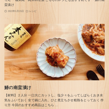
りん ・福来純 純米料理酒 こちらのレシピもおすすめです ・鰆の南
蛮漬け
2022年5月25日
レシピ
鰆の南蛮漬け
【材料】２人分 一口大にカットし、塩少々をふってしばらくおき水
気をふいておく 全て鍋に入れ、ひと煮立ちさせ粗熱をとっておく 作
り方 今回のおすすめ商品はこちら …