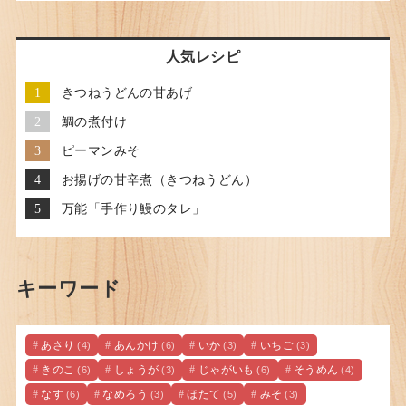
人気レシピ
きつねうどんの甘あげ
鯛の煮付け
ピーマンみそ
お揚げの甘辛煮（きつねうどん）
万能「手作り鰻のタレ」
キーワード
あさり
あんかけ
いか
いちご
(4)
(6)
(3)
(3)
きのこ
しょうが
じゃがいも
そうめん
(6)
(3)
(6)
(4)
なす
なめろう
ほたて
みそ
(6)
(3)
(5)
(3)