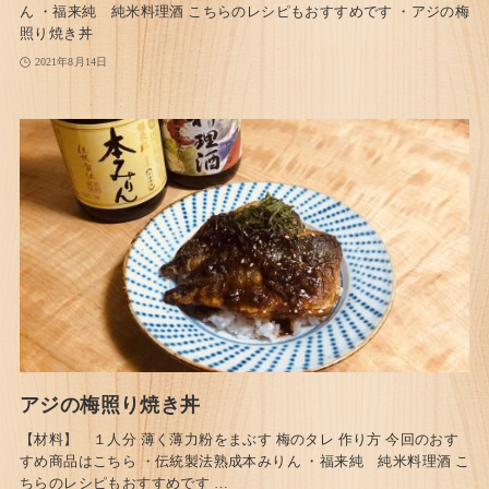
ん ・福来純 純米料理酒 こちらのレシピもおすすめです ・アジの梅
照り焼き丼
2021年8月14日
アジの梅照り焼き丼
【材料】 １人分 薄く薄力粉をまぶす 梅のタレ 作り方 今回のおす
すめ商品はこちら ・伝統製法熟成本みりん ・福来純 純米料理酒 こ
ちらのレシピもおすすめです …