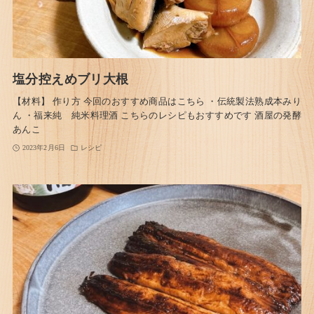
塩分控えめブリ大根
【材料】 作り方 今回のおすすめ商品はこちら ・伝統製法熟成本みり
ん ・福来純 純米料理酒 こちらのレシピもおすすめです 酒屋の発酵
あんこ
2023年2月6日
レシピ