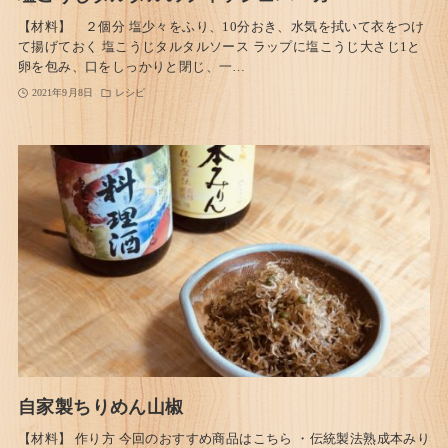
【材料】 ２個分 塩少々をふり、10分おき、水気を拭いて衣をつけ
て揚げておく 塩こうじタルタルソース ラップに塩こうじ大さじ1と
卵を包み、口をしっかりと閉じ、一…
2021年9月8日
レシピ
自家製ちりめん山椒
【材料】 作り方 今回のおすすめ商品はこちら ・伝統製法熟成本みり