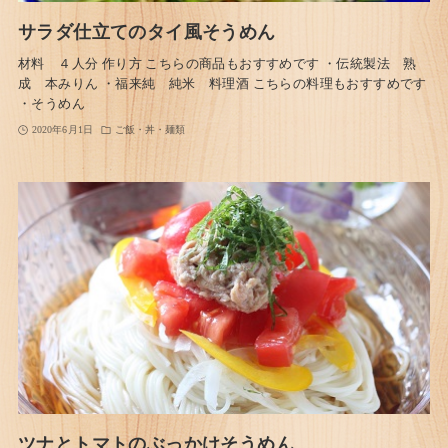
サラダ仕立てのタイ風そうめん
材料 ４人分 作り方 こちらの商品もおすすめです ・伝統製法 熟
成 本みりん ・福来純 純米 料理酒 こちらの料理もおすすめです
・そうめん
2020年6月1日
ご飯・丼・麺類
ツナとトマトのぶっかけそうめん