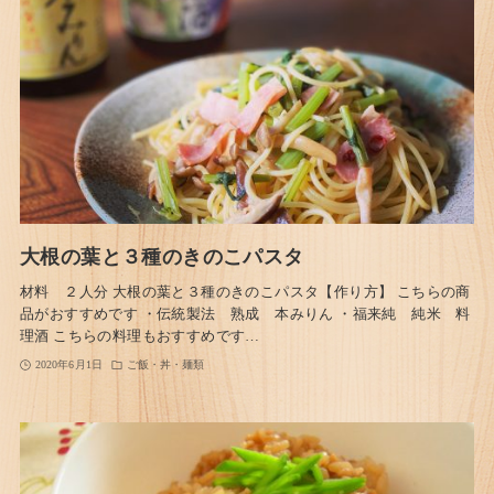
大根の葉と３種のきのこパスタ
材料 ２人分 大根の葉と３種のきのこパスタ【作り方】 こちらの商
品がおすすめです ・伝統製法 熟成 本みりん ・福来純 純米 料
理酒 こちらの料理もおすすめです…
2020年6月1日
ご飯・丼・麺類