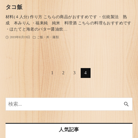
タコ飯
材料(４人分) 作り方 こちらの商品がおすすめです ・伝統製法 熟
成 本みりん ・福来純 純米 料理酒 こちらの料理もおすすめです
・ほたてと海老のバター醤油炊…
2019年8月19日
ご飯・丼・麺類
1
2
3
4
人気記事