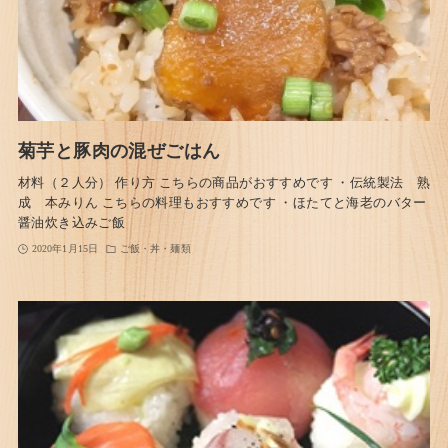
菊芋と豚肉の混ぜごはん
材料（２人分） 作り方 こちらの商品がおすすめです ・伝統製法 熟
成 本みりん こちらの料理もおすすめです ・ほたてと海老のバター
醤油炊き込みご飯
2020年1月15日
ご飯・丼・麺類