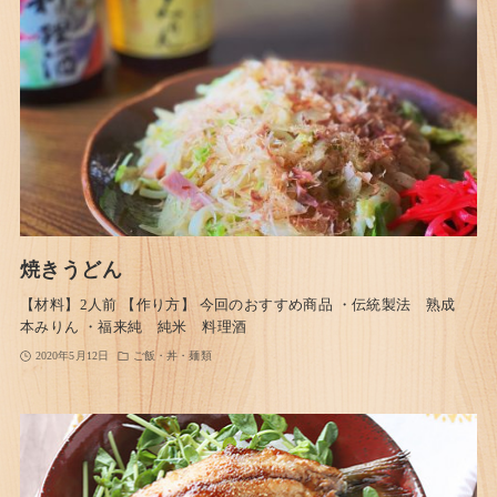
焼きうどん
【材料】2人前 【作り方】 今回のおすすめ商品 ・伝統製法 熟成
本みりん ・福来純 純米 料理酒
2020年5月12日
ご飯・丼・麺類