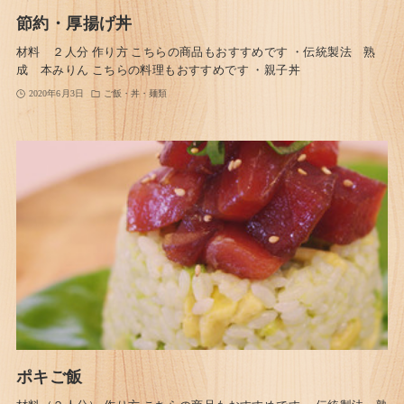
節約・厚揚げ丼
材料 ２人分 作り方 こちらの商品もおすすめです ・伝統製法 熟
成 本みりん こちらの料理もおすすめです ・親子丼
2020年6月3日
ご飯・丼・麺類
ポキご飯