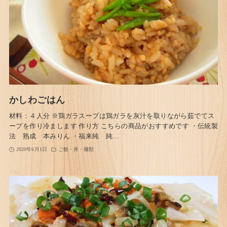
かしわごはん
材料：４人分 ※鶏ガラスープは鶏ガラを灰汁を取りながら茹でてス
ープを作り冷まします 作り方 こちらの商品がおすすめです ・伝統製
法 熟成 本みりん ・福来純 純…
2020年6月1日
ご飯・丼・麺類