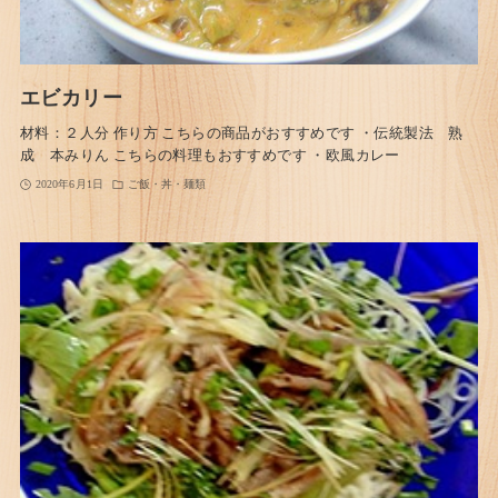
エビカリー
材料：２人分 作り方 こちらの商品がおすすめです ・伝統製法 熟
成 本みりん こちらの料理もおすすめです ・欧風カレー
2020年6月1日
ご飯・丼・麺類