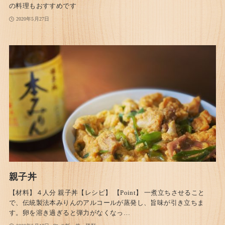
の料理もおすすめです
2020年5月27日
親子丼
【材料】４人分 親子丼【レシピ】 【Point】 一煮立ちさせること
で、伝統製法本みりんのアルコールが蒸発し、旨味が引き立ちま
す。卵を溶き過ぎると弾力がなくなっ…