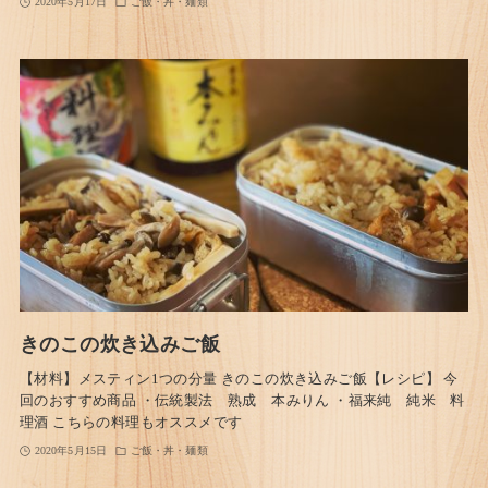
2020年5月17日
ご飯・丼・麺類
きのこの炊き込みご飯
【材料】メスティン1つの分量 きのこの炊き込みご飯【レシピ】 今
回のおすすめ商品 ・伝統製法 熟成 本みりん ・福来純 純米 料
理酒 こちらの料理もオススメです
2020年5月15日
ご飯・丼・麺類