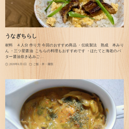
うなぎちらし
材料 ４人分 作り方 今回のおすすめ商品 ・伝統製法 熟成 本みり
ん ・三ツ星醤油 こちらの料理もおすすめです ・ほたてと海老のバ
ター醤油炊き込みご…
2020年6月1日
ご飯・丼・麺類