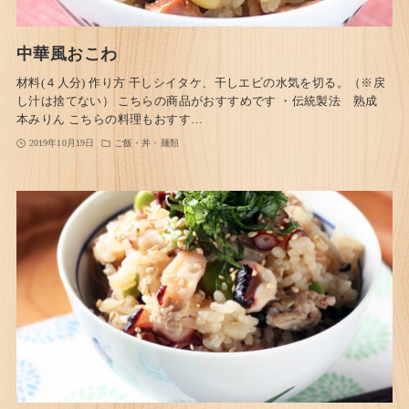
中華風おこわ
材料(４人分) 作り方 干しシイタケ、干しエビの水気を切る。（※戻
し汁は捨てない） こちらの商品がおすすめです ・伝統製法 熟成
本みりん こちらの料理もおすす…
2019年10月19日
ご飯・丼・麺類