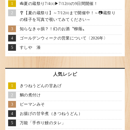
🎋夏の蔵祭り7/4㈯▶7/12㈰の9日間開催！
🎐【夏の蔵祭り】～7/12㈰まで開催中！～📷蔵祭り
の様子を写真で覗いてみてください～
知らなきゃ損？！幻のお酒〝柳蔭〟
ゴールデンウィークの営業について〈2026年〉
すしや 湊
人気レシピ
きつねうどんの甘あげ
鯛の煮付け
ピーマンみそ
お揚げの甘辛煮（きつねうどん）
万能「手作り鰻のタレ」