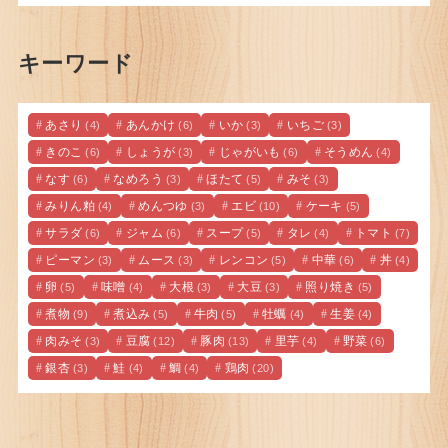
キーワード
あさり
あんかけ
いか
いちご
(4)
(6)
(3)
(3)
きのこ
しょうが
じゃがいも
そうめん
(6)
(3)
(6)
(4)
なす
なめろう
ほたて
みそ
(6)
(3)
(5)
(3)
みりん粕
めんつゆ
エビ
ケーキ
(4)
(3)
(10)
(5)
サラダ
ジャム
スープ
タレ
トマト
(6)
(6)
(5)
(4)
(7)
ピーマン
ムース
レンコン
中華
丼
(3)
(3)
(5)
(6)
(4)
卵
味噌
大根
大豆
照り焼き
(5)
(4)
(3)
(3)
(5)
煮物
煮込み
牛肉
牡蠣
生姜
(9)
(5)
(5)
(4)
(4)
肉みそ
豆腐
豚肉
里芋
野菜
(3)
(12)
(13)
(4)
(6)
銀杏
鮭
鯛
鶏肉
(3)
(4)
(4)
(20)